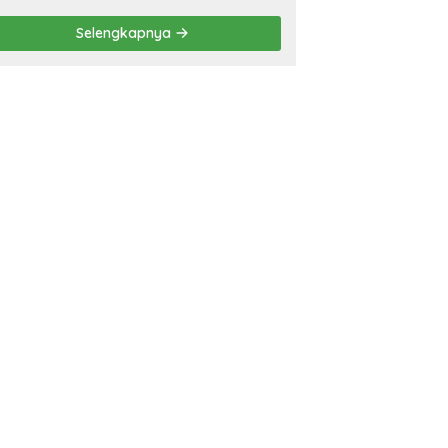
Eliminasi TBC di
Tanggamus
Selengkapnya