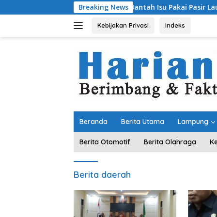
Langsung
Bantah Isu Pakai Pasir Laut, DPR RI Pastik
Breaking News
ke
konten
Kebijakan Privasi
Indeks
Beranda
Berita Utama
Lampung
Berita Otomotif
Berita Olahraga
K
Berita daerah