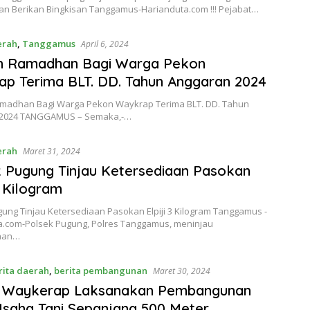
an Berikan Bingkisan Tanggamus-Harianduta.com !!! Pejabat…
erah
,
Tanggamus
April 6, 2024
h Ramadhan Bagi Warga Pekon
p Terima BLT. DD. Tahun Anggaran 2024
madhan Bagi Warga Pekon Waykrap Terima BLT. DD. Tahun
 2024 TANGGAMUS – Semaka,-…
erah
Maret 31, 2024
 Pugung Tinjau Ketersediaan Pasokan
3 Kilogram
ung Tinjau Ketersediaan Pasokan Elpiji 3 Kilogram Tanggamus -
a.com-Polsek Pugung, Polres Tanggamus, meninjau
iaan…
rita daerah
,
berita pembangunan
Maret 30, 2024
 Waykerap Laksanakan Pembangunan
Usaha Tani Sepanjang 500 Meter