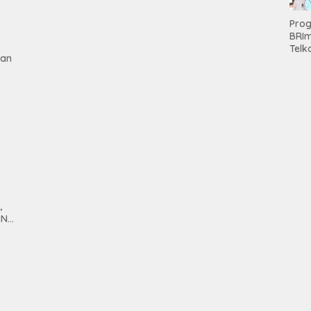
Hold
Pro
BRI
Telk
gan
Hadi
Keju
Unit
Brab
Kanc
Baw
Ser
Had
Pre
kep
tan
Nas
Mesu
,
SN
anan