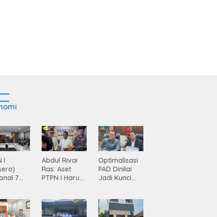
nomi
 I
Abdul Rivai
Optimalisasi
sero)
Ras: Aset
PAD Dinilai
onal 7
PTPN I Harus
Jadi Kunci
ma
Jadi Mesin
Percepatan
siasi
Pertumbuhan
Pembanguna
gamanan
n
 dari
Infrastruktur