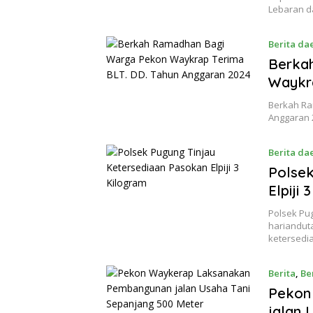
Lebaran d
Berita da
Berka
Waykra
Berkah Ra
Anggaran
Berita da
Polsek
Elpiji 
Polsek Pug
hariandut
ketersed
Berita
,
Be
Pekon
jalan 