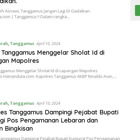
aikan.
eh Asnawi, Tanggamus Jangan Lagi Di Gadaikan.
a.com | Tanggamus !! Dalam rangka…
erah
,
Tanggamus
April 10, 2024
 Tanggamus Menggelar Sholat Id di
gan Mapolres
nggamus Menggelar Sholat Id di Lapangan Mapolres
-Harianduta.com- Kapolres Tanggamus AKBP Rinaldo Aser,…
erah
,
Tanggamus
April 10, 2024
es Tanggamus Dampingi Pejabat Bupati
ngi Pos Pengamanan Lebaran dan
n Bingkisan
Tanggamus Dampingi Pejabat Bupati Kunjungi Pos Pengamanan