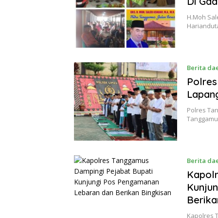
Di Gad
H.Moh Sal
Hariandut
Berita da
Polres
Lapan
Polres Ta
Tanggamus
Berita da
Kapolr
Kunju
Berika
Kapolres 