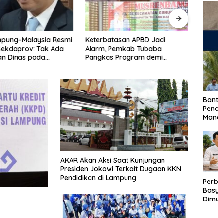
mpung–Malaysia Resmi
Keterbatasan APBD Jadi
Way 
Sekdaprov: Tak Ada
Alarm, Pemkab Tubaba
Prior
an Dinas pada
Pangkas Program demi
Kons
gan Internasional
Ekonomi Rakyat
Prabo
Bant
Pen
Mand
AKAR Akan Aksi Saat Kunjungan
Presiden Jokowi Terkait Dugaan KKN
Pendidikan di Lampung
Perb
Basy
Dimu
Lam
Past