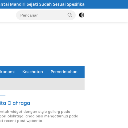
 Sudah Sesuai Spesifikasi
Perbaikan Jalan RA Basyid S
Ekonomi
Kesehatan
Pemerintahan
ita Olahraga
contoh widget dengan style gallery pada
gori olahraga, anda bisa mengaturnya pada
et recent post wpberita.