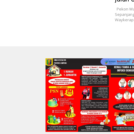
Pekon Wa
Sepanjang
Waykerap