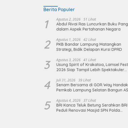
Berita Populer
1
Agustus 2, 2026
51 Lihat
Abdul Rivai Ras Luncurkan Buku Pan
dalam Aspek Pertahanan Negara
2
Agustus 1, 2026
42 Lihat
PKB Bandar Lampung Matangkan
Strategi, Bidik Delapan Kursi DPRD
3
Agustus 3, 2026
41 Lihat
Usung Spirit of Krakatoa, Lamsel Fest
2026 Siap Tampil Lebih Spektakuler
dengan Empat Event Ikonik dan Dere
Artis Ibu Kota
4
Juli 31, 2026
39 Lihat
Senam Bersama di GOR Way Handak
Pemkab Lampung Selatan Bangun A
Sehat, Solid, dan Siap Berikan Pelay
Terbaik
5
Agustus 4, 2026
37 Lihat
BRI Kanca Teluk Betung Serahkan BRI
Peduli Renovasi Masjid SPN Polda
Lampung, Wujud Nyata Dukungan
terhadap Sarana Ibadah