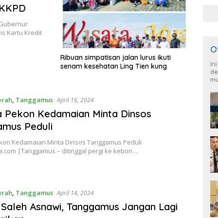
 KKPD
War
dan
 Gubernur
 Kartu Kredit
O
Ribuan simpatisan jalan lurus ikuti
In
senam kesehatan Ling Tien kung
de
mu
erah
,
Tanggamus
April 16, 2024
a Pekon Kedamaian Minta Dinsos
amus Peduli
kon Kedamaian Minta Dinsos Tanggamus Peduli
a.com |Tanggamus – ditinggal pergi ke kebon…
erah
,
Tanggamus
April 14, 2024
Saleh Asnawi, Tanggamus Jangan Lagi