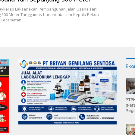
ykerap Laksanakan Pembangunan jalan Usaha Tani
 500 Meter Tanggamus-harianduta.com-Kepala Pekon
 Kecamatan…
Eko
PTPN
(Per
Regi
Teri
Apre
Pen
Aset