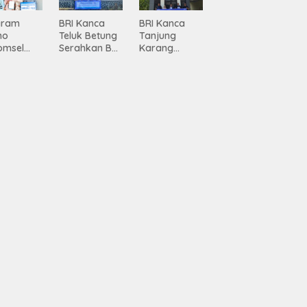
ing
Lampung
gram
BRI Kanca
BRI Kanca
mo
Teluk Betung
Tanjung
omsel
Serahkan BRI
Karang
rkan
Peduli
Serahkan
tan, BRI
Renovasi
Bantuan
Masjid SPN
Pembanguna
asan BRI
Polda
n PAUD
a Tulang
Lampung,
Mahaputra
ang
Wujud Nyata
Global di
ahkan
Dukungan
Desa
iah
terhadap
Candimas
mium
Sarana
ada
Ibadah
abah
ji