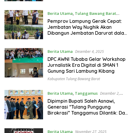
Berita Utama
,
Tulang Bawang Barat
Desember 10, 2025
Pemprov Lampung Gerak Cepat:
Jembatan Way Nughik Akan
Dibangun Jembatan Darurat dalam
20 Hari
Berita Utama
Desember 4, 2025
DPC AWNI Tubaba Gelar Workshop
Jurnalistik Era Digital di SMAN 1
Gunung Sari Lambung Kibang
Kabupaten Tulang Bawang Barat
Berita Utama
,
Tanggamus
Desember 2,
2025
Dipimpin Bupati Saleh Asnawi,
Generasi “Tulang Punggung
Birokrasi” Tanggamus Dilantik: Dari
Jabatan Biasa Menjadi Amanah
Suci
Berita Utama
November 27, 2025