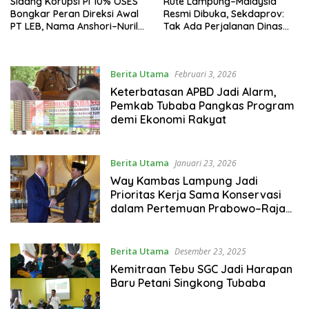
Sidang Korupsi PI 10% OSES
Rute Lampung–Malaysia
Bongkar Peran Direksi Awal
Resmi Dibuka, Sekdaprov:
PT LEB, Nama Anshori–Nuril
Tak Ada Perjalanan Dinas
Diseret
pada Penerbangan
Internasional Perdana
Berita Utama
Februari 3, 2026
Keterbatasan APBD Jadi Alarm,
Pemkab Tubaba Pangkas Program
demi Ekonomi Rakyat
Berita Utama
Januari 23, 2026
Way Kambas Lampung Jadi
Prioritas Kerja Sama Konservasi
dalam Pertemuan Prabowo–Raja
Charles III
Berita Utama
Desember 23, 2025
Kemitraan Tebu SGC Jadi Harapan
Baru Petani Singkong Tubaba