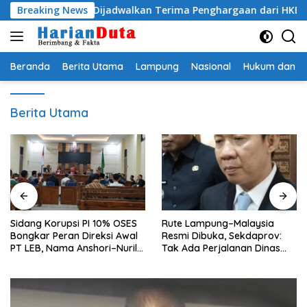
Langsung
yo Egi Dijadwalkan Terima Penghargaan dari HKBP Lampung
Breaking News
ke
konten
Beranda
Berita Utama
Lampung
Nasional
Hukum dan Kr
Berita Utama
Sidang Korupsi PI 10% OSES
Rute Lampung–Malaysia
Bongkar Peran Direksi Awal
Resmi Dibuka, Sekdaprov:
PT LEB, Nama Anshori–Nuril
Tak Ada Perjalanan Dinas
Diseret
pada Penerbangan
Internasional Perdana