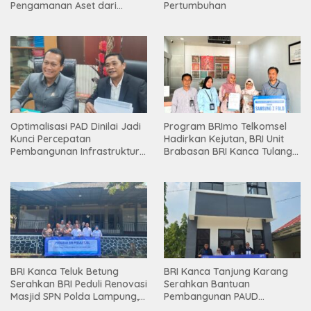
Pengamanan Aset dari
Pertumbuhan
Holding
Optimalisasi PAD Dinilai Jadi
Program BRImo Telkomsel
Kunci Percepatan
Hadirkan Kejutan, BRI Unit
Pembangunan Infrastruktur
Brabasan BRI Kanca Tulang
Lampung
Bawang Serahkan Hadiah
Premium kepada Nasabah
Mesuji
BRI Kanca Teluk Betung
BRI Kanca Tanjung Karang
Serahkan BRI Peduli Renovasi
Serahkan Bantuan
Masjid SPN Polda Lampung,
Pembangunan PAUD
Wujud Nyata Dukungan
Mahaputra Global di Desa