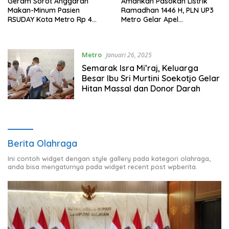
Geram Sorot Anggaran
Amankan Pasokan Listrik
Makan-Minum Pasien
Ramadhan 1446 H, PLN UP3
RSUDAY Kota Metro Rp 4
Metro Gelar Apel
Milyar, Terindikasi Mark-Up
Kesiapsiagaan Alat dan
Personil
Metro
Januari 26, 2025
Semarak Isra Mi’raj, Keluarga
Besar Ibu Sri Murtini Soekotjo Gelar
Hitan Massal dan Donor Darah
Berita Olahraga
Ini contoh widget dengan style gallery pada kategori olahraga,
anda bisa mengaturnya pada widget recent post wpberita.