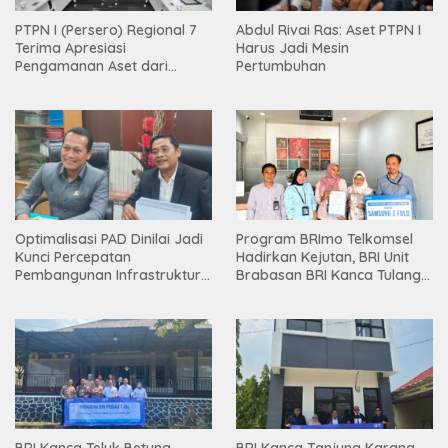
PTPN I (Persero) Regional 7
Abdul Rivai Ras: Aset PTPN I
Terima Apresiasi
Harus Jadi Mesin
Pengamanan Aset dari
Pertumbuhan
Holding
Optimalisasi PAD Dinilai Jadi
Program BRImo Telkomsel
Kunci Percepatan
Hadirkan Kejutan, BRI Unit
Pembangunan Infrastruktur
Brabasan BRI Kanca Tulang
Lampung
Bawang Serahkan Hadiah
Premium kepada Nasabah
Mesuji