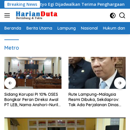
Langsung
ti Radityo Egi Dijadwalkan Terima Penghargaan dari HKBP L
Breaking News
ke
konten
Beranda
Berita Utama
Lampung
Nasional
Hukum dan Kr
Metro
Sidang Korupsi PI 10% OSES
Rute Lampung–Malaysia
Bongkar Peran Direksi Awal
Resmi Dibuka, Sekdaprov:
PT LEB, Nama Anshori–Nuril
Tak Ada Perjalanan Dinas
Diseret
pada Penerbangan
Internasional Perdana