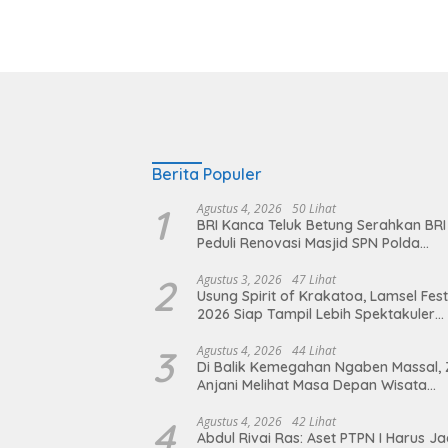
Berita Populer
1
Agustus 4, 2026
50 Lihat
BRI Kanca Teluk Betung Serahkan BRI
Peduli Renovasi Masjid SPN Polda
Lampung, Wujud Nyata Dukungan
terhadap Sarana Ibadah
2
Agustus 3, 2026
47 Lihat
Usung Spirit of Krakatoa, Lamsel Fest
2026 Siap Tampil Lebih Spektakuler
dengan Empat Event Ikonik dan Dere
Artis Ibu Kota
3
Agustus 4, 2026
44 Lihat
Di Balik Kemegahan Ngaben Massal, 
Anjani Melihat Masa Depan Wisata
Budaya Balinuraga
4
Agustus 4, 2026
42 Lihat
Abdul Rivai Ras: Aset PTPN I Harus Ja