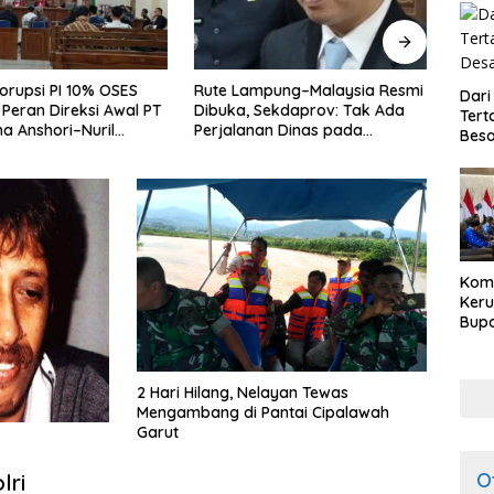
mpung–Malaysia Resmi
Keterbatasan APBD Jadi
Way 
Dari
Sekdaprov: Tak Ada
Alarm, Pemkab Tubaba
Prior
Tert
an Dinas pada
Pangkas Program demi
Kons
Besa
gan Internasional
Ekonomi Rakyat
Prabo
Kom
Ker
Bupa
Dija
Peng
HKB
2 Hari Hilang, Nelayan Tewas
Mengambang di Pantai Cipalawah
Garut
O
lri