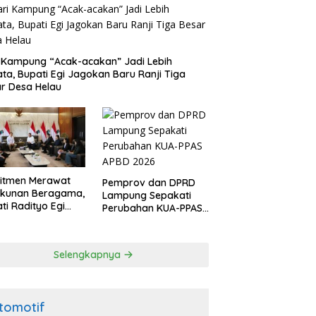
Kambas Lampung Jadi
Kemitraan Tebu SGC Jadi
P
 Kampung “Acak-acakan” Jadi Lebih
itas Kerja Sama
Harapan Baru Petani Singkong
C
ata, Bupati Egi Jagokan Baru Ranji Tiga
ervasi dalam Pertemuan
Tubaba
A
r Desa Helau
wo–Raja Charles III
D
itmen Merawat
Pemprov dan DPRD
ukunan Beragama,
Lampung Sepakati
ti Radityo Egi
Perubahan KUA-PPAS
dwalkan Terima
APBD 2026
hargaan dari
P Lampung
Selengkapnya
tomotif