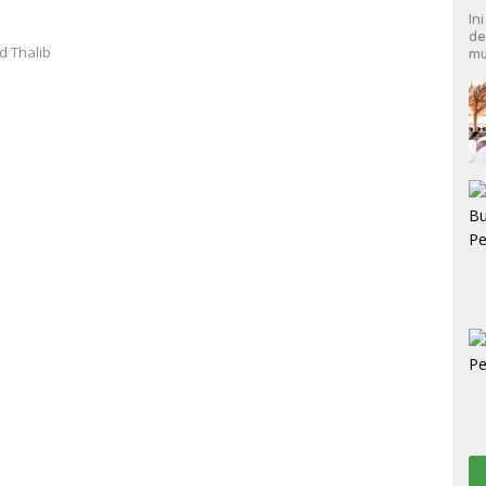
In
de
d Thalib
mu