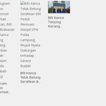
Infrastruktur
gamanan
Lampung
 dari
ing
BRI Kanca
Tanjung
Karang
Serahkan
Bantuan
Pembanguna
n PAUD
Mahaputra
Global di
Desa
Candimas
BRI Kanca
Teluk Betung
Serahkan BRI
gram
Peduli
mo
Renovasi
omsel
Masjid SPN
rkan
Polda
tan, BRI
Lampung,