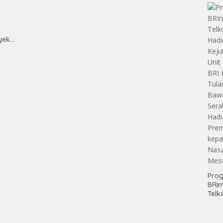
Pen
Aset
Hold
yek
h
Pro
BRI
Telk
Hadi
Keju
Unit