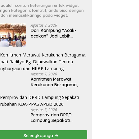
i adalah contoh keterangan untuk widget
ngan kategori otomotif, anda bisa dengan
dah memasukkannya pada widget.
Agustus 8, 2026
Dari Kampung “Acak-
acakan” Jadi Lebih
Tertata, Bupati Egi
Jagokan Baru Ranji Tiga
Besar Desa Helau
Agustus 7, 2026
Komitmen Merawat
Kerukunan Beragama,
Bupati Radityo Egi
Dijadwalkan Terima
Penghargaan dari HKBP
Lampung
Agustus 7, 2026
Pemprov dan DPRD
Lampung Sepakati
Perubahan KUA-PPAS
APBD 2026
Selengkapnya