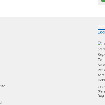
Eko
tan
Zita
PTPN
(Per
Regi
Teri
di
Apre