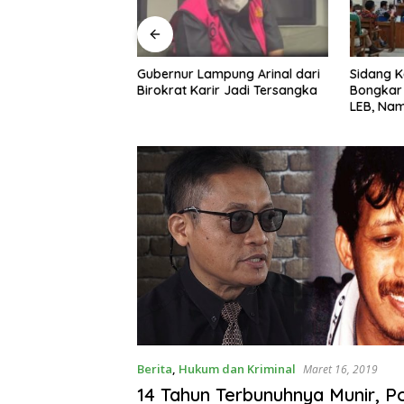
mpung Arinal dari
Sidang Korupsi PI 10% OSES
Rute La
ir Jadi Tersangka
Bongkar Peran Direksi Awal PT
Dibuka, 
LEB, Nama Anshori–Nuril
Perjalan
Diseret
Penerban
Perdana
Berita
,
Hukum dan Kriminal
Maret 16, 2019
14 Tahun Terbunuhnya Munir, Po