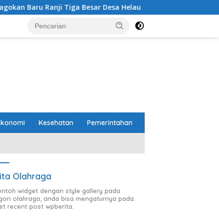
 Ranji Tiga Besar Desa Helau
Komitmen Merawat Keruk
Ekonomi
Kesehatan
Pemerintahan
ita Olahraga
contoh widget dengan style gallery pada
gori olahraga, anda bisa mengaturnya pada
et recent post wpberita.