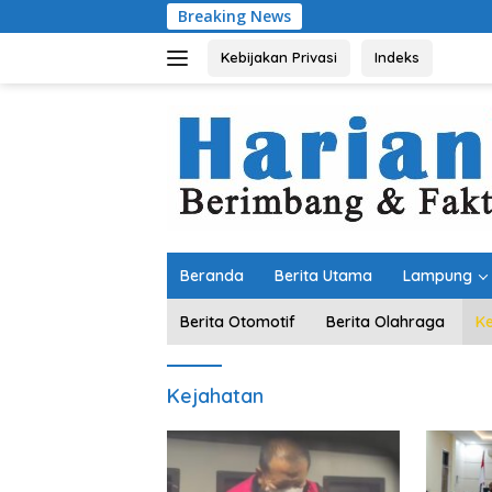
Langsung
Breaking News
Dari Kamp
ke
konten
Kebijakan Privasi
Indeks
Beranda
Berita Utama
Lampung
Berita Otomotif
Berita Olahraga
K
Kejahatan