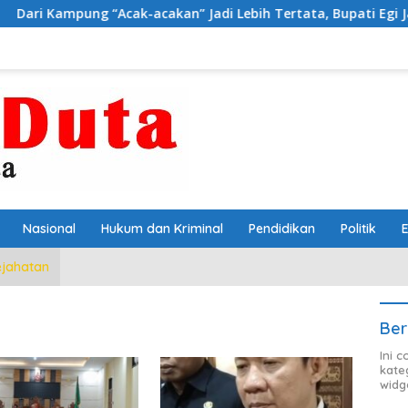
ung “Acak-acakan” Jadi Lebih Tertata, Bupati Egi Jagokan Baru
Nasional
Hukum dan Kriminal
Pendidikan
Politik
ejahatan
Ber
Ini 
kate
widg