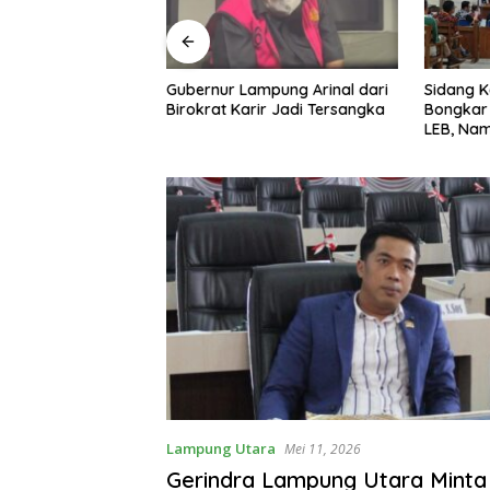
mpung Arinal dari
Sidang Korupsi PI 10% OSES
Rute La
ir Jadi Tersangka
Bongkar Peran Direksi Awal PT
Dibuka, 
LEB, Nama Anshori–Nuril
Perjalan
Diseret
Penerban
Perdana
Lampung Utara
Mei 11, 2026
Gerindra Lampung Utara Mint