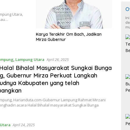
O
ampung Utara,
In
njau…
de
mu
Karya Terakhir Om Bach, Jadikan
Mirza Gubernur
ampung
,
Lampung Utara
April 26, 2025
 Halal Bihalal Masyarakat Sungkai Bunga
, Gubernur Mirza Perkuat Langkah
udnya Kabupaten yang telah
uangkan
mpung, Harianduta.com-Gubernur Lampung Rahmat Mirzani
nghadiri acara Halal Bihalal masyarakat Sungkai Bunga
Utara
April 24, 2025