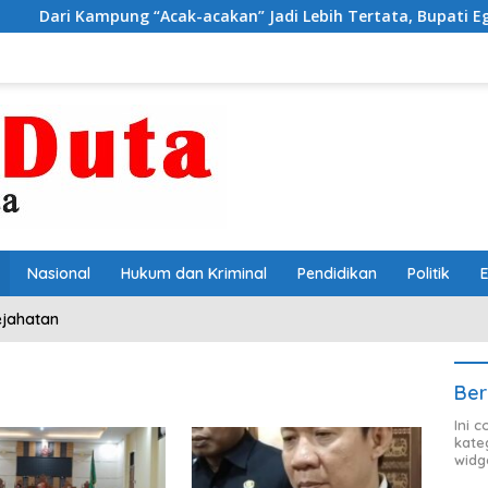
ampung “Acak-acakan” Jadi Lebih Tertata, Bupati Egi Jagokan B
Nasional
Hukum dan Kriminal
Pendidikan
Politik
ejahatan
Ber
Ini 
kate
widg