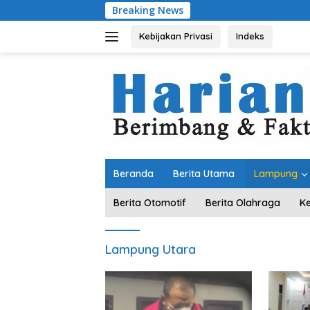
Langsung
Breaking News
Dari K
ke
konten
Kebijakan Privasi
Indeks
Beranda
Berita Utama
Lampung
Berita Otomotif
Berita Olahraga
K
Lampung Utara