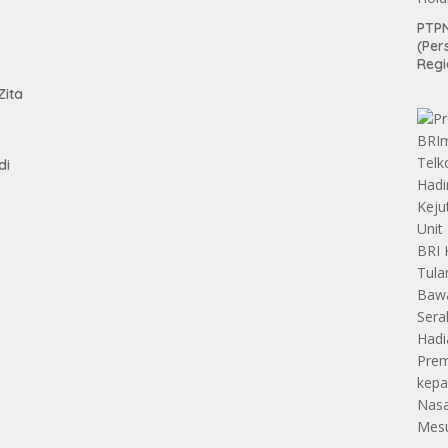
PTPN
(Per
tan
Regi
Teri
Zita
Apre
Pen
Aset
Hold
di