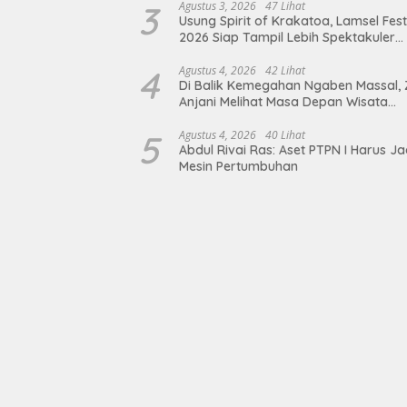
terhadap Sarana Ibadah
3
Agustus 3, 2026
47 Lihat
Usung Spirit of Krakatoa, Lamsel Fest
2026 Siap Tampil Lebih Spektakuler
dengan Empat Event Ikonik dan Dere
Artis Ibu Kota
4
Agustus 4, 2026
42 Lihat
Di Balik Kemegahan Ngaben Massal, 
Anjani Melihat Masa Depan Wisata
Budaya Balinuraga
5
Agustus 4, 2026
40 Lihat
Abdul Rivai Ras: Aset PTPN I Harus Ja
Mesin Pertumbuhan