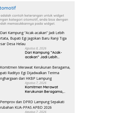
tomotif
i adalah contoh keterangan untuk widget
ngan kategori otomotif, anda bisa dengan
dah memasukkannya pada widget.
Agustus 8, 2026
Dari Kampung “Acak-
acakan” Jadi Lebih
Tertata, Bupati Egi
Jagokan Baru Ranji Tiga
Besar Desa Helau
Agustus 7, 2026
Komitmen Merawat
Kerukunan Beragama,
Bupati Radityo Egi
Dijadwalkan Terima
Penghargaan dari HKBP
Lampung
Agustus 7, 2026