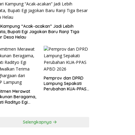
Kambas Lampung Jadi
Kemitraan Tebu SGC Jadi
P
 Kampung “Acak-acakan” Jadi Lebih
itas Kerja Sama
Harapan Baru Petani Singkong
C
ata, Bupati Egi Jagokan Baru Ranji Tiga
ervasi dalam Pertemuan
Tubaba
A
r Desa Helau
wo–Raja Charles III
D
Pemprov dan DPRD
Lampung Sepakati
Perubahan KUA-PPAS
itmen Merawat
APBD 2026
ukunan Beragama,
ti Radityo Egi
dwalkan Terima
hargaan dari
P Lampung
Selengkapnya