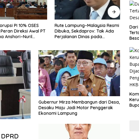
mpung–Malaysia Resmi
Keterbatasan APBD Jadi
Way 
Dari
Sekdaprov: Tak Ada
Alarm, Pemkab Tubaba
Prior
Tert
an Dinas pada
Pangkas Program demi
Kons
Besa
gan Internasional
Ekonomi Rakyat
Prabo
Kom
Ker
Gubernur Mirza Membangun dari Desa,
Bupa
Desaku Maju Jadi Motor Penggerak
Dija
Ekonomi Lampung
Peng
HKB
a DPRD