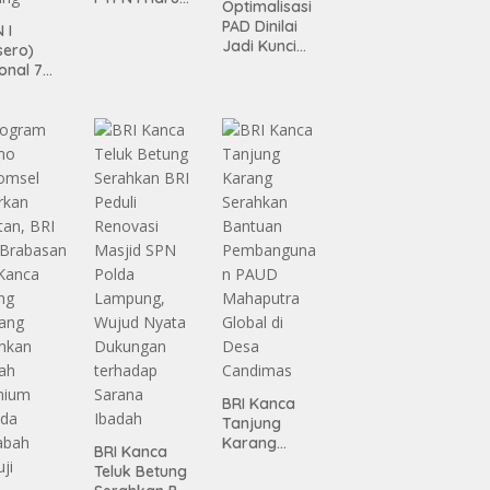
Optimalisasi
Jadi Mesin
PAD Dinilai
 I
Pertumbuhan
Jadi Kunci
sero)
Percepatan
onal 7
Pembanguna
ma
n
siasi
Infrastruktur
gamanan
Lampung
 dari
ing
BRI Kanca
Tanjung
Karang
BRI Kanca
Serahkan
Teluk Betung
Bantuan