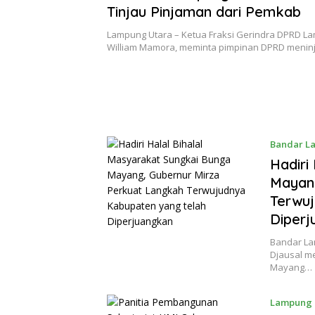
Tinjau Pinjaman dari Pemkab
Lampung Utara – Ketua Fraksi Gerindra DPRD L
William Mamora, meminta pimpinan DPRD meni
Bandar L
Hadiri
Mayang
Terwuj
Diperj
Bandar La
Djausal me
Mayang…
Lampung 