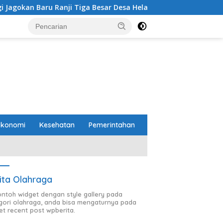
aru Ranji Tiga Besar Desa Helau
Komitmen Merawat Ker
Ekonomi
Kesehatan
Pemerintahan
ita Olahraga
contoh widget dengan style gallery pada
gori olahraga, anda bisa mengaturnya pada
et recent post wpberita.