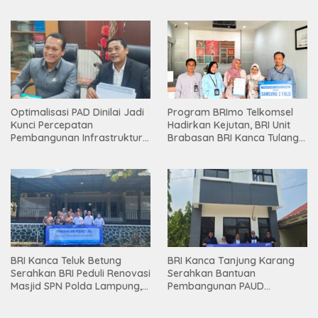
Holding
Optimalisasi PAD Dinilai Jadi
Program BRImo Telkomsel
Kunci Percepatan
Hadirkan Kejutan, BRI Unit
Pembangunan Infrastruktur
Brabasan BRI Kanca Tulang
Lampung
Bawang Serahkan Hadiah
Premium kepada Nasabah
Mesuji
BRI Kanca Teluk Betung
BRI Kanca Tanjung Karang
Serahkan BRI Peduli Renovasi
Serahkan Bantuan
Masjid SPN Polda Lampung,
Pembangunan PAUD
Wujud Nyata Dukungan
Mahaputra Global di Desa
terhadap Sarana Ibadah
Candimas