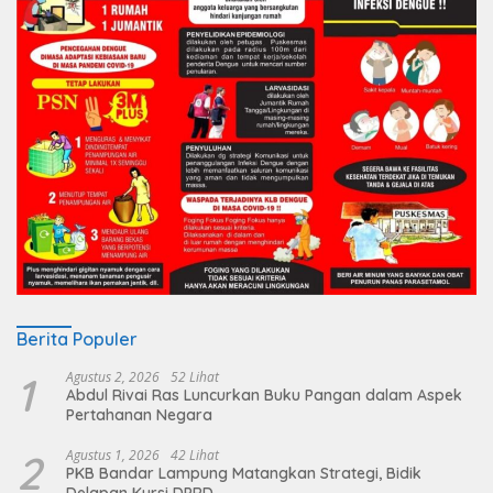
Berita Populer
1
Agustus 2, 2026
52 Lihat
Abdul Rivai Ras Luncurkan Buku Pangan dalam Aspek
Pertahanan Negara
2
Agustus 1, 2026
42 Lihat
PKB Bandar Lampung Matangkan Strategi, Bidik
Delapan Kursi DPRD