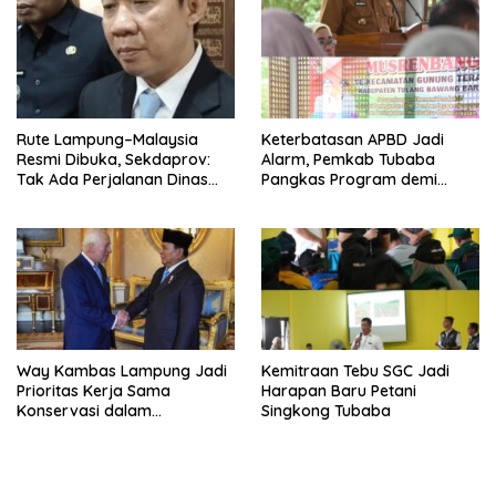
Rute Lampung–Malaysia
Keterbatasan APBD Jadi
Resmi Dibuka, Sekdaprov:
Alarm, Pemkab Tubaba
Tak Ada Perjalanan Dinas
Pangkas Program demi
pada Penerbangan
Ekonomi Rakyat
Internasional Perdana
Way Kambas Lampung Jadi
Kemitraan Tebu SGC Jadi
Prioritas Kerja Sama
Harapan Baru Petani
Konservasi dalam
Singkong Tubaba
Pertemuan Prabowo–Raja
Charles III