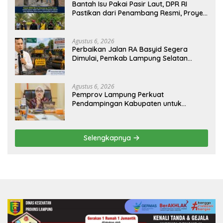
Bantah Isu Pakai Pasir Laut, DPR RI
Pastikan dari Penambang Resmi, Proyek
Pengaman Pantai Mandiri Sejati Sudah
Sesuai Spesifikasi
Agustus 6, 2026
Perbaikan Jalan RA Basyid Segera
Dimulai, Pemkab Lampung Selatan
Pastikan Mobilitas Warga Lebih Aman
dan Nyaman
Agustus 6, 2026
Pemprov Lampung Perkuat
Pendampingan Kabupaten untuk
Percepat Eliminasi TBC di Tanggamus
Selengkapnya