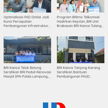
Optimalisasi PAD Dinilai Jadi
Program BRImo Telkomsel
Kunci Percepatan
Hadirkan Kejutan, BRI Unit
Pembangunan Infrastruktur
Brabasan BRI Kanca Tulang
Lampung
Bawang Serahkan Hadiah
Premium kepada Nasabah
Mesuji
BRI Kanca Teluk Betung
BRI Kanca Tanjung Karang
Serahkan BRI Peduli Renovasi
Serahkan Bantuan
Masjid SPN Polda Lampung,
Pembangunan PAUD
Wujud Nyata Dukungan
Mahaputra Global di Desa
terhadap Sarana Ibadah
Candimas