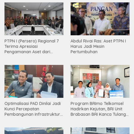
PTPN I (Persero) Regional 7
Abdul Rivai Ras: Aset PTPN I
Terima Apresiasi
Harus Jadi Mesin
Pengamanan Aset dari
Pertumbuhan
Holding
Optimalisasi PAD Dinilai Jadi
Program BRImo Telkomsel
Kunci Percepatan
Hadirkan Kejutan, BRI Unit
Pembangunan Infrastruktur
Brabasan BRI Kanca Tulang
Lampung
Bawang Serahkan Hadiah
Premium kepada Nasabah
Mesuji