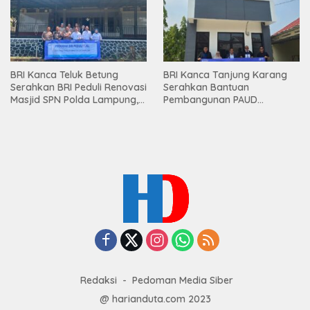
BRI Kanca Teluk Betung
BRI Kanca Tanjung Karang
Serahkan BRI Peduli Renovasi
Serahkan Bantuan
Masjid SPN Polda Lampung,
Pembangunan PAUD
Wujud Nyata Dukungan
Mahaputra Global di Desa
terhadap Sarana Ibadah
Candimas
Redaksi
Pedoman Media Siber
@ harianduta.com 2023