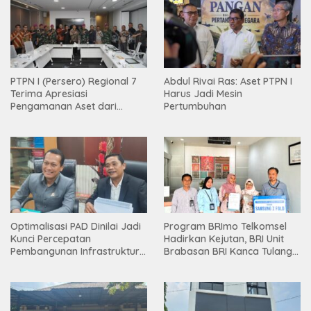
PTPN I (Persero) Regional 7
Abdul Rivai Ras: Aset PTPN I
Terima Apresiasi
Harus Jadi Mesin
Pengamanan Aset dari
Pertumbuhan
Holding
Optimalisasi PAD Dinilai Jadi
Program BRImo Telkomsel
Kunci Percepatan
Hadirkan Kejutan, BRI Unit
Pembangunan Infrastruktur
Brabasan BRI Kanca Tulang
Lampung
Bawang Serahkan Hadiah
Premium kepada Nasabah
Mesuji