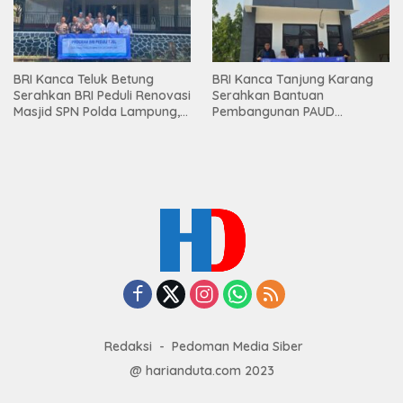
BRI Kanca Teluk Betung
BRI Kanca Tanjung Karang
Serahkan BRI Peduli Renovasi
Serahkan Bantuan
Masjid SPN Polda Lampung,
Pembangunan PAUD
Wujud Nyata Dukungan
Mahaputra Global di Desa
terhadap Sarana Ibadah
Candimas
Redaksi
Pedoman Media Siber
@ harianduta.com 2023