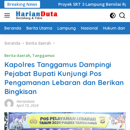
Langsung
Breaking News
Proyek SRT 3 Lampung Bernilai Rp453 M Gunakan GRC, PT
ke
konten
Beranda
Berita Utama
Lampung
Nasional
Hukum dan Kr
Beranda
Berita daerah
Berita daerah
,
Tanggamus
Kapolres Tanggamus Dampingi
Pejabat Bupati Kunjungi Pos
Pengamanan Lebaran dan Berikan
Bingkisan
Harianduta
April 10, 2024