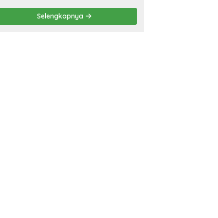
Perubahan KUA-PPAS
APBD 2026
Selengkapnya