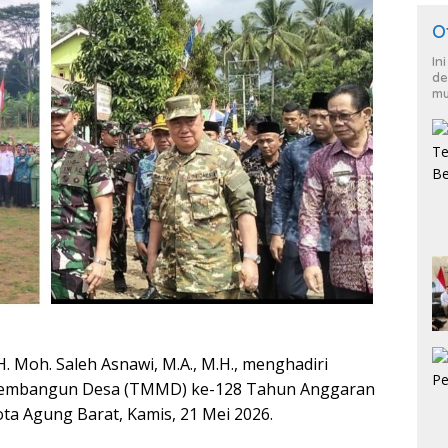
O
In
de
mu
Moh. Saleh Asnawi, M.A., M.H., menghadiri
embangun Desa (TMMD) ke-128 Tahun Anggaran
ota Agung Barat, Kamis, 21 Mei 2026.