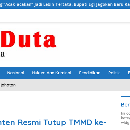
ebih Tertata, Bupati Egi Jagokan Baru Ranji Tiga Besar Desa He
Nasional
Hukum dan Kriminal
Pendidikan
Politik
ejahatan
Ber
Ini 
kate
nten Resmi Tutup TMMD ke-
widg