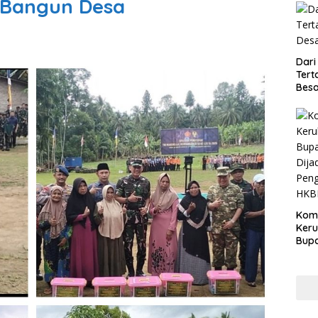
 Bangun Desa
Dari
Tert
Besa
Kom
Ker
Bupa
Dija
Peng
HKB