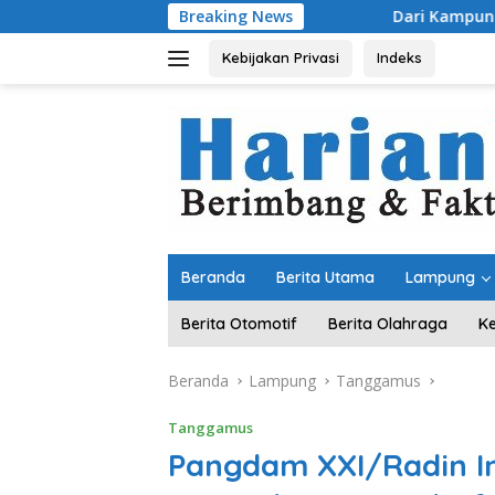
Langsung
Breaking News
Dari Kampung “Acak-acakan” Jadi L
ke
konten
Kebijakan Privasi
Indeks
Beranda
Berita Utama
Lampung
Berita Otomotif
Berita Olahraga
K
Beranda
Lampung
Tanggamus
Tanggamus
Pangdam XXI/Radin I