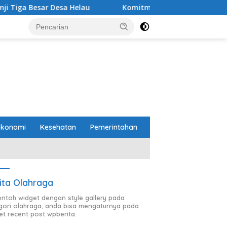
lau
Komitmen Merawat Kerukunan Beragama, Bupati R
Ekonomi
Kesehatan
Pemerintahan
ita Olahraga
contoh widget dengan style gallery pada
gori olahraga, anda bisa mengaturnya pada
et recent post wpberita.