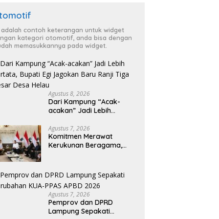
tomotif
i adalah contoh keterangan untuk widget
ngan kategori otomotif, anda bisa dengan
dah memasukkannya pada widget.
Agustus 8, 2026
Dari Kampung “Acak-
acakan” Jadi Lebih
Tertata, Bupati Egi
Jagokan Baru Ranji Tiga
Agustus 7, 2026
Komitmen Merawat
Besar Desa Helau
Kerukunan Beragama,
Bupati Radityo Egi
Dijadwalkan Terima
Penghargaan dari HKBP
Lampung
Agustus 7, 2026
Pemprov dan DPRD
Lampung Sepakati