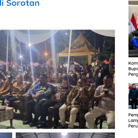
i Sorotan
Kom
Bupa
Pen
Pem
Lam
Per
APB