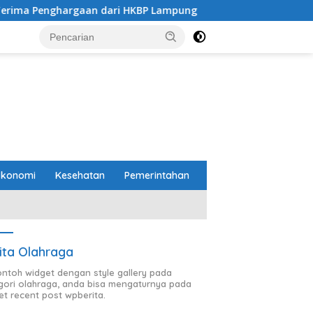
i HKBP Lampung
Pemprov dan DPRD Lampung Sepakati 
Ekonomi
Kesehatan
Pemerintahan
ita Olahraga
contoh widget dengan style gallery pada
gori olahraga, anda bisa mengaturnya pada
et recent post wpberita.