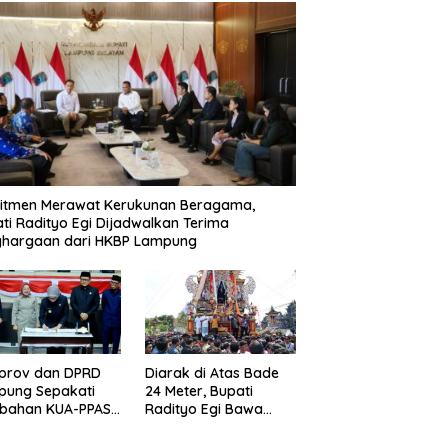
itmen Merawat Kerukunan Beragama,
ti Radityo Egi Dijadwalkan Terima
ghargaan dari HKBP Lampung
prov dan DPRD
Diarak di Atas Bade
pung Sepakati
24 Meter, Bupati
ubahan KUA-PPAS
Radityo Egi Bawa
D 2026
Mimpi Besar
Balinuraga Jadi