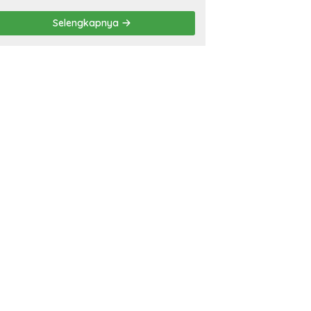
Balinuraga Jadi
‘Penglipuran’ Kedua pada
Selengkapnya
2027