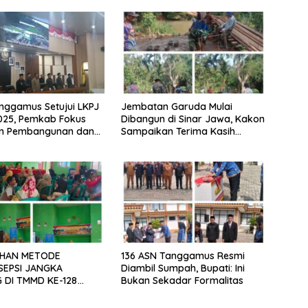
nggamus Setujui LKPJ
Jembatan Garuda Mulai
025, Pemkab Fokus
Dibangun di Sinar Jawa, Kakon
an Pembangunan dan
Sampaikan Terima Kasih
an Dasar
kepada Presiden Prabowo
UHAN METODE
136 ASN Tanggamus Resmi
EPSI JANGKA
Diambil Sumpah, Bupati: Ini
 DI TMMD KE-128
Bukan Sekadar Formalitas
0424/TANGGAMUS