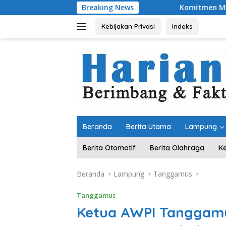
Langsung
Breaking News
Komitmen Merawat Kerukunan Beraga
ke
konten
Kebijakan Privasi
Indeks
Beranda
Berita Utama
Lampung
Berita Otomotif
Berita Olahraga
K
Beranda
Lampung
Tanggamus
Tanggamus
Ketua AWPI Tanggamu