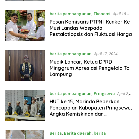
berita pembangunan
,
Ekonomi
April 18,
2024
Pesan Komisaris PTPN I Kunker Ke
Musi Landas Waspadai
Pestalotiopsis dan Fluktuasi Harga
berita pembangunan
April 17, 2024
Mudik Lancar, Ketua DPRD
Minggrum Apresiasi Pengelola Tol
Lampung
berita pembangunan
,
Pringsewu
April 2,
2024
HUT ke 15, Marindo Beberkan
Pencapaian Kabupaten Pringsewu,
Angka Kemiskinan dan
Pengangguran Turun
Berita
,
Berita daerah
,
berita