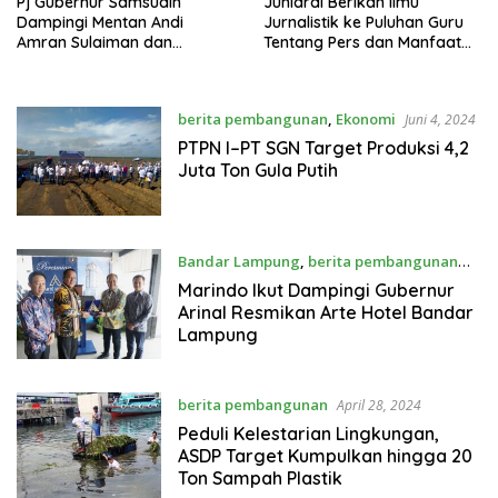
Pj Gubernur Samsudin
Juniardi Berikan Ilmu
Dampingi Mentan Andi
Jurnalistik ke Puluhan Guru
Amran Sulaiman dan
Tentang Pers dan Manfaat
Wakasal Erwin S.
Pers
Aldedharma Kunjungi
Program Ketahanan Pangan
berita pembangunan
,
Ekonomi
Juni 4, 2024
PTPN I–PT SGN Target Produksi 4,2
Juta Ton Gula Putih
Bandar Lampung
,
berita pembangunan
Mei 11, 2024
Marindo Ikut Dampingi Gubernur
Arinal Resmikan Arte Hotel Bandar
Lampung
berita pembangunan
April 28, 2024
Peduli Kelestarian Lingkungan,
ASDP Target Kumpulkan hingga 20
Ton Sampah Plastik