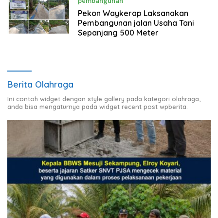
pembangunan
Maret 30, 2024
Pekon Waykerap Laksanakan
Pembangunan jalan Usaha Tani
Sepanjang 500 Meter
Berita Olahraga
Ini contoh widget dengan style gallery pada kategori olahraga,
anda bisa mengaturnya pada widget recent post wpberita.