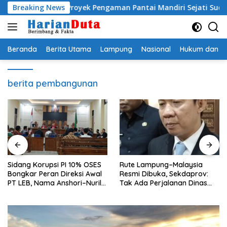
Langsung
smi, Proyek Pengaman Pantai Mandiri Sejati Sudah Sesuai Spesif
Breaking News
ke
konten
Beranda
Berita Utama
Lampung
Nasional
Hukum dan Kr
berita pembangunan
Sidang Korupsi PI 10% OSES
Rute Lampung–Malaysia
Bongkar Peran Direksi Awal
Resmi Dibuka, Sekdaprov:
PT LEB, Nama Anshori–Nuril
Tak Ada Perjalanan Dinas
Diseret
pada Penerbangan
Internasional Perdana