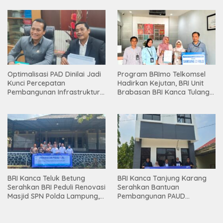
Optimalisasi PAD Dinilai Jadi
Program BRImo Telkomsel
Kunci Percepatan
Hadirkan Kejutan, BRI Unit
Pembangunan Infrastruktur
Brabasan BRI Kanca Tulang
Lampung
Bawang Serahkan Hadiah
Premium kepada Nasabah
Mesuji
BRI Kanca Teluk Betung
BRI Kanca Tanjung Karang
Serahkan BRI Peduli Renovasi
Serahkan Bantuan
Masjid SPN Polda Lampung,
Pembangunan PAUD
Wujud Nyata Dukungan
Mahaputra Global di Desa
terhadap Sarana Ibadah
Candimas