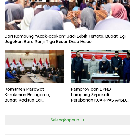
Dari Kampung “Acak-acakan” Jadi Lebih Tertata, Bupati Egi
Jagokan Baru Ranji Tiga Besar Desa Helau
Komitmen Merawat
Pemprov dan DPRD
Kerukunan Beragama,
Lampung Sepakati
Bupati Radityo Egi
Perubahan KUA-PPAS APBD
Dijadwalkan Terima
2026
Penghargaan dari HKBP
Lampung
Selengkapnya