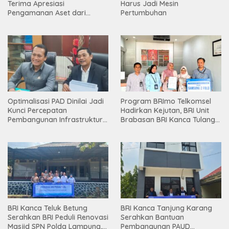
Terima Apresiasi
Harus Jadi Mesin
Pengamanan Aset dari
Pertumbuhan
Holding
Optimalisasi PAD Dinilai Jadi
Program BRImo Telkomsel
Kunci Percepatan
Hadirkan Kejutan, BRI Unit
Pembangunan Infrastruktur
Brabasan BRI Kanca Tulang
Lampung
Bawang Serahkan Hadiah
Premium kepada Nasabah
Mesuji
BRI Kanca Teluk Betung
BRI Kanca Tanjung Karang
Serahkan BRI Peduli Renovasi
Serahkan Bantuan
Masjid SPN Polda Lampung,
Pembangunan PAUD