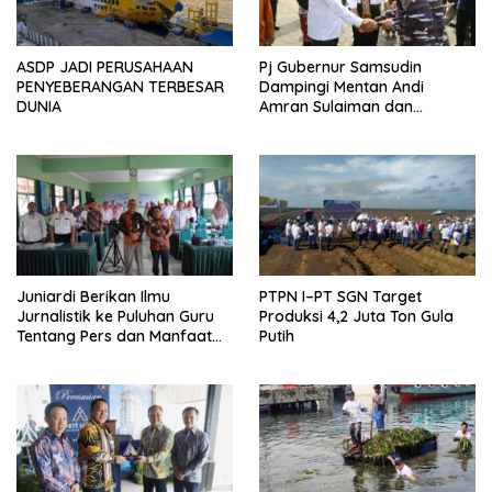
ASDP JADI PERUSAHAAN
Pj Gubernur Samsudin
PENYEBERANGAN TERBESAR
Dampingi Mentan Andi
DUNIA
Amran Sulaiman dan
Wakasal Erwin S.
Aldedharma Kunjungi
Program Ketahanan Pangan
Juniardi Berikan Ilmu
PTPN I–PT SGN Target
Jurnalistik ke Puluhan Guru
Produksi 4,2 Juta Ton Gula
Tentang Pers dan Manfaat
Putih
Pers