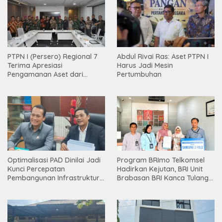
PTPN I (Persero) Regional 7
Abdul Rivai Ras: Aset PTPN I
Terima Apresiasi
Harus Jadi Mesin
Pengamanan Aset dari
Pertumbuhan
Holding
Optimalisasi PAD Dinilai Jadi
Program BRImo Telkomsel
Kunci Percepatan
Hadirkan Kejutan, BRI Unit
Pembangunan Infrastruktur
Brabasan BRI Kanca Tulang
Lampung
Bawang Serahkan Hadiah
Premium kepada Nasabah
Mesuji