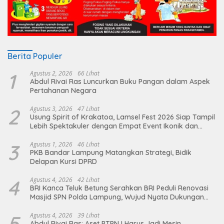
Berita Populer
1
Agustus 2, 2026
66 Lihat
Abdul Rivai Ras Luncurkan Buku Pangan dalam Aspek
Pertahanan Negara
2
Agustus 3, 2026
47 Lihat
Usung Spirit of Krakatoa, Lamsel Fest 2026 Siap Tampil
Lebih Spektakuler dengan Empat Event Ikonik dan
Deretan Artis Ibu Kota
3
Agustus 1, 2026
46 Lihat
PKB Bandar Lampung Matangkan Strategi, Bidik
Delapan Kursi DPRD
4
Agustus 4, 2026
42 Lihat
BRI Kanca Teluk Betung Serahkan BRI Peduli Renovasi
Masjid SPN Polda Lampung, Wujud Nyata Dukungan
terhadap Sarana Ibadah
5
Agustus 4, 2026
39 Lihat
Abdul Rivai Ras: Aset PTPN I Harus Jadi Mesin