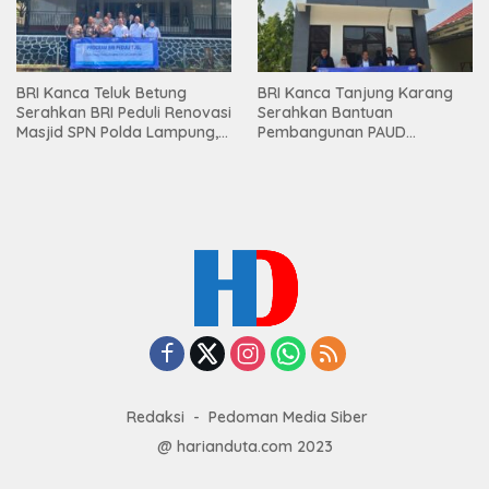
BRI Kanca Teluk Betung
BRI Kanca Tanjung Karang
Serahkan BRI Peduli Renovasi
Serahkan Bantuan
Masjid SPN Polda Lampung,
Pembangunan PAUD
Wujud Nyata Dukungan
Mahaputra Global di Desa
terhadap Sarana Ibadah
Candimas
Redaksi
Pedoman Media Siber
@ harianduta.com 2023