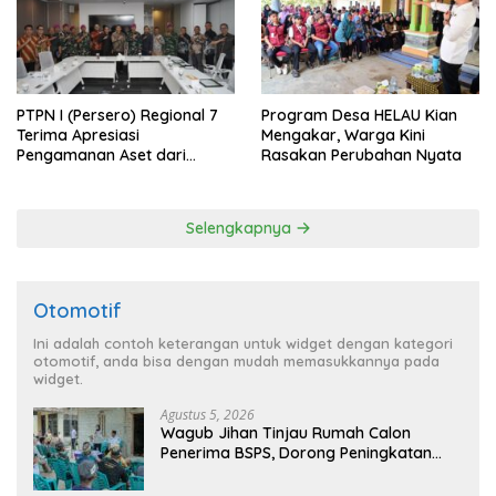
PTPN I (Persero) Regional 7
Program Desa HELAU Kian
Terima Apresiasi
Mengakar, Warga Kini
Pengamanan Aset dari
Rasakan Perubahan Nyata
Holding
Selengkapnya
Otomotif
Ini adalah contoh keterangan untuk widget dengan kategori
otomotif, anda bisa dengan mudah memasukkannya pada
widget.
Agustus 5, 2026
Wagub Jihan Tinjau Rumah Calon
Penerima BSPS, Dorong Peningkatan
Kualitas Hunian Warga dan Serap
Aspirasi Masyarakat