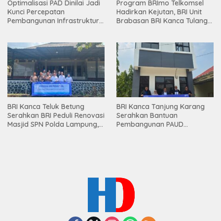
Optimalisasi PAD Dinilai Jadi
Program BRImo Telkomsel
Kunci Percepatan
Hadirkan Kejutan, BRI Unit
Pembangunan Infrastruktur
Brabasan BRI Kanca Tulang
Lampung
Bawang Serahkan Hadiah
Premium kepada Nasabah
Mesuji
BRI Kanca Teluk Betung
BRI Kanca Tanjung Karang
Serahkan BRI Peduli Renovasi
Serahkan Bantuan
Masjid SPN Polda Lampung,
Pembangunan PAUD
Wujud Nyata Dukungan
Mahaputra Global di Desa
terhadap Sarana Ibadah
Candimas