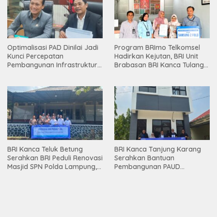
Optimalisasi PAD Dinilai Jadi
Program BRImo Telkomsel
Kunci Percepatan
Hadirkan Kejutan, BRI Unit
Pembangunan Infrastruktur
Brabasan BRI Kanca Tulang
Lampung
Bawang Serahkan Hadiah
Premium kepada Nasabah
Mesuji
BRI Kanca Teluk Betung
BRI Kanca Tanjung Karang
Serahkan BRI Peduli Renovasi
Serahkan Bantuan
Masjid SPN Polda Lampung,
Pembangunan PAUD
Wujud Nyata Dukungan
Mahaputra Global di Desa
terhadap Sarana Ibadah
Candimas