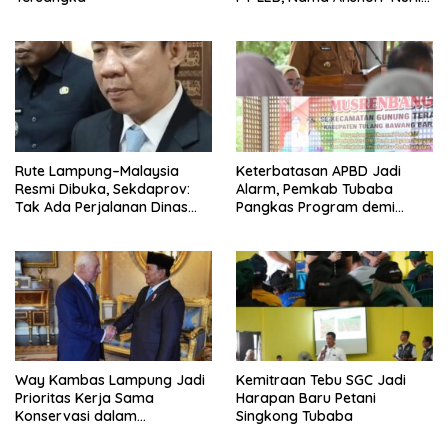
Diseret
Rute Lampung–Malaysia
Keterbatasan APBD Jadi
Resmi Dibuka, Sekdaprov:
Alarm, Pemkab Tubaba
Tak Ada Perjalanan Dinas
Pangkas Program demi
pada Penerbangan
Ekonomi Rakyat
Internasional Perdana
Way Kambas Lampung Jadi
Kemitraan Tebu SGC Jadi
Prioritas Kerja Sama
Harapan Baru Petani
Konservasi dalam
Singkong Tubaba
Pertemuan Prabowo–Raja