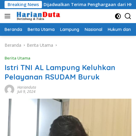
Langsung
 Egi Dijadwalkan Terima Penghargaan dari HKBP Lampung
Breaking News
ke
konten
Beranda
Berita Utama
Lampung
Nasional
Hukum dan Kr
Beranda
Berita Utama
Berita Utama
Istri TNI AL Lampung Keluhkan
Pelayanan RSUDAM Buruk
Harianduta
Juli 9, 2024