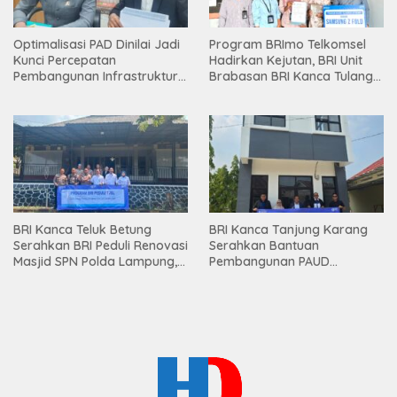
Optimalisasi PAD Dinilai Jadi
Program BRImo Telkomsel
Kunci Percepatan
Hadirkan Kejutan, BRI Unit
Pembangunan Infrastruktur
Brabasan BRI Kanca Tulang
Lampung
Bawang Serahkan Hadiah
Premium kepada Nasabah
Mesuji
BRI Kanca Teluk Betung
BRI Kanca Tanjung Karang
Serahkan BRI Peduli Renovasi
Serahkan Bantuan
Masjid SPN Polda Lampung,
Pembangunan PAUD
Wujud Nyata Dukungan
Mahaputra Global di Desa
terhadap Sarana Ibadah
Candimas