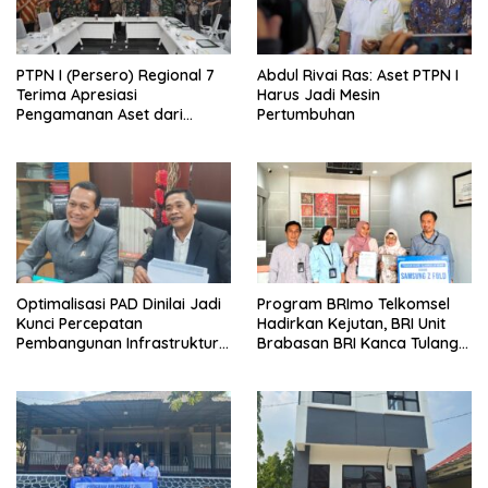
PTPN I (Persero) Regional 7
Abdul Rivai Ras: Aset PTPN I
Terima Apresiasi
Harus Jadi Mesin
Pengamanan Aset dari
Pertumbuhan
Holding
Optimalisasi PAD Dinilai Jadi
Program BRImo Telkomsel
Kunci Percepatan
Hadirkan Kejutan, BRI Unit
Pembangunan Infrastruktur
Brabasan BRI Kanca Tulang
Lampung
Bawang Serahkan Hadiah
Premium kepada Nasabah
Mesuji