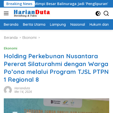
Langsung
 Bawa Mimpi Besar Balinuraga Jadi ‘Penglipuran’ Kedua pada 20
Breaking News
ke
konten
Beranda
Berita Utama
Lampung
Nasional
Hukum dan Kr
Beranda
Ekonomi
Ekonomi
Holding Perkebunan Nusantara
Pererat Silaturahmi dengan Warga
Po’ona melalui Program TJSL PTPN
1 Regional 8
Harianduta
Mei 14, 2026