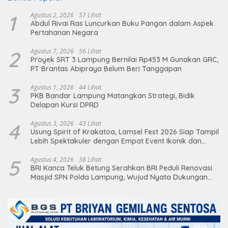
1
Agustus 2, 2026
57 Lihat
Abdul Rivai Ras Luncurkan Buku Pangan dalam Aspek
Pertahanan Negara
2
Agustus 7, 2026
56 Lihat
Proyek SRT 3 Lampung Bernilai Rp453 M Gunakan GRC,
PT Brantas Abipraya Belum Beri Tanggapan
3
Agustus 1, 2026
44 Lihat
PKB Bandar Lampung Matangkan Strategi, Bidik
Delapan Kursi DPRD
4
Agustus 3, 2026
43 Lihat
Usung Spirit of Krakatoa, Lamsel Fest 2026 Siap Tampil
Lebih Spektakuler dengan Empat Event Ikonik dan
Deretan Artis Ibu Kota
5
Agustus 4, 2026
38 Lihat
BRI Kanca Teluk Betung Serahkan BRI Peduli Renovasi
Masjid SPN Polda Lampung, Wujud Nyata Dukungan
terhadap Sarana Ibadah