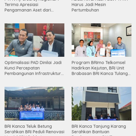
Terima Apresiasi
Harus Jadi Mesin
Pengamanan Aset dari
Pertumbuhan
Holding
Optimalisasi PAD Dinilai Jadi
Program BRImo Telkomsel
Kunci Percepatan
Hadirkan Kejutan, BRI Unit
Pembangunan Infrastruktur
Brabasan BRI Kanca Tulang
Lampung
Bawang Serahkan Hadiah
Premium kepada Nasabah
Mesuji
BRI Kanca Teluk Betung
BRI Kanca Tanjung Karang
Serahkan BRI Peduli Renovasi
Serahkan Bantuan