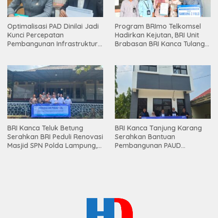
Optimalisasi PAD Dinilai Jadi
Program BRImo Telkomsel
Kunci Percepatan
Hadirkan Kejutan, BRI Unit
Pembangunan Infrastruktur
Brabasan BRI Kanca Tulang
Lampung
Bawang Serahkan Hadiah
Premium kepada Nasabah
Mesuji
BRI Kanca Teluk Betung
BRI Kanca Tanjung Karang
Serahkan BRI Peduli Renovasi
Serahkan Bantuan
Masjid SPN Polda Lampung,
Pembangunan PAUD
Wujud Nyata Dukungan
Mahaputra Global di Desa
terhadap Sarana Ibadah
Candimas