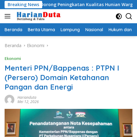
Langsung
BSPS, Dorong Peningkatan Kualitas Hunian Warga dan Serap As
Breaking News
ke
konten
Beranda
Berita Utama
Lampung
Nasional
Hukum dan Kr
Beranda
Ekonomi
Ekonomi
Menteri PPN/Bappenas : PTPN I
(Persero) Domain Ketahanan
Pangan dan Energi
Harianduta
Mei 12, 2026