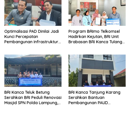
Optimalisasi PAD Dinilai Jadi
Program BRImo Telkomsel
Kunci Percepatan
Hadirkan Kejutan, BRI Unit
Pembangunan Infrastruktur
Brabasan BRI Kanca Tulang
Lampung
Bawang Serahkan Hadiah
Premium kepada Nasabah
Mesuji
BRI Kanca Teluk Betung
BRI Kanca Tanjung Karang
Serahkan BRI Peduli Renovasi
Serahkan Bantuan
Masjid SPN Polda Lampung,
Pembangunan PAUD
Wujud Nyata Dukungan
Mahaputra Global di Desa
terhadap Sarana Ibadah
Candimas