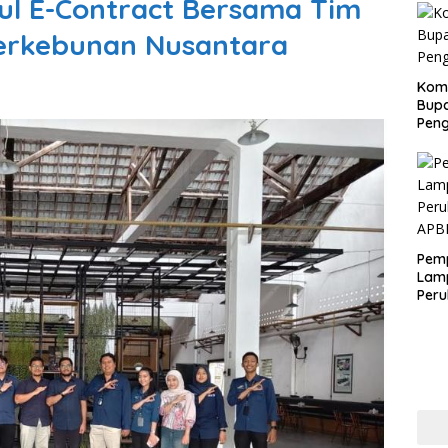
dul E-Contract Bersama Tim
erkebunan Nusantara
Kom
Bupa
Pen
Pem
Lam
Per
APB