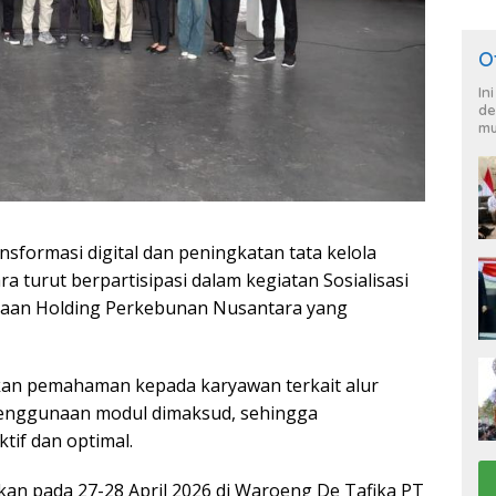
O
In
de
mu
ormasi digital dan peningkatan tata kelola
a turut berpartisipasi dalam kegiatan Sosialisasi
daan Holding Perkebunan Nusantara yang
kan pemahaman kepada karyawan terkait alur
 penggunaan modul dimaksud, sehingga
tif dan optimal.
akan pada 27-28 April 2026 di Waroeng De Tafika PT