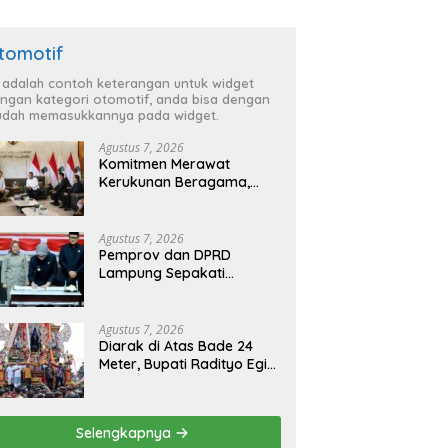
tomotif
i adalah contoh keterangan untuk widget
ngan kategori otomotif, anda bisa dengan
dah memasukkannya pada widget.
Agustus 7, 2026
Komitmen Merawat
Kerukunan Beragama,
Bupati Radityo Egi
Dijadwalkan Terima
Penghargaan dari HKBP
Agustus 7, 2026
Lampung
Pemprov dan DPRD
Lampung Sepakati
Perubahan KUA-PPAS
APBD 2026
Agustus 7, 2026
Diarak di Atas Bade 24
Meter, Bupati Radityo Egi
Bawa Mimpi Besar
Balinuraga Jadi
‘Penglipuran’ Kedua pada
Selengkapnya
2027