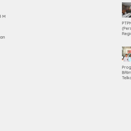
3 M
PTPN
(Per
Regi
gan
Teri
Apre
Pen
Aset
Hold
Pro
tan
BRI
Telk
Hadi
Keju
Unit
Brab
Kanc
Baw
Ser
Had
Pre
kep