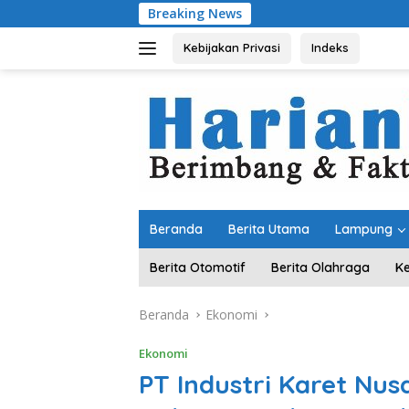
Langsung
Breaking News
Komitmen Meraw
ke
konten
Kebijakan Privasi
Indeks
Beranda
Berita Utama
Lampung
Berita Otomotif
Berita Olahraga
K
Beranda
Ekonomi
Ekonomi
PT Industri Karet Nus