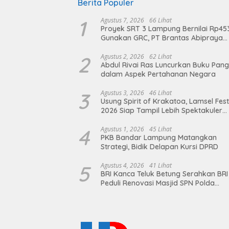
Berita Populer
1
Agustus 7, 2026
66 Lihat
Proyek SRT 3 Lampung Bernilai Rp45
Gunakan GRC, PT Brantas Abipraya
Belum Beri Tanggapan
2
Agustus 2, 2026
62 Lihat
Abdul Rivai Ras Luncurkan Buku Pan
dalam Aspek Pertahanan Negara
3
Agustus 3, 2026
46 Lihat
Usung Spirit of Krakatoa, Lamsel Fest
2026 Siap Tampil Lebih Spektakuler
dengan Empat Event Ikonik dan Dere
Artis Ibu Kota
4
Agustus 1, 2026
45 Lihat
PKB Bandar Lampung Matangkan
Strategi, Bidik Delapan Kursi DPRD
5
Agustus 4, 2026
41 Lihat
BRI Kanca Teluk Betung Serahkan BRI
Peduli Renovasi Masjid SPN Polda
Lampung, Wujud Nyata Dukungan
terhadap Sarana Ibadah