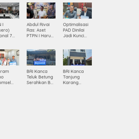
 I
Abdul Rivai
Optimalisasi
sero)
Ras: Aset
PAD Dinilai
onal 7
PTPN I Harus
Jadi Kunci
ma
Jadi Mesin
Percepatan
siasi
Pertumbuhan
Pembanguna
gamanan
n
 dari
Infrastruktur
ing
Lampung
gram
BRI Kanca
BRI Kanca
mo
Teluk Betung
Tanjung
omsel
Serahkan BRI
Karang
rkan
Peduli
Serahkan
tan, BRI
Renovasi
Bantuan
Masjid SPN
Pembanguna
asan BRI
Polda
n PAUD
a Tulang
Lampung,
Mahaputra
ang
Wujud Nyata
Global di
ahkan
Dukungan
Desa
iah
terhadap
Candimas
mium
Sarana
ada
Ibadah