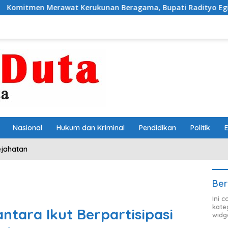
at Kerukunan Beragama, Bupati Radityo Egi Dijadwalkan Te
Nasional
Hukum dan Kriminal
Pendidikan
Politik
ejahatan
Ber
Ini 
kate
antara Ikut Berpartisipasi
widg