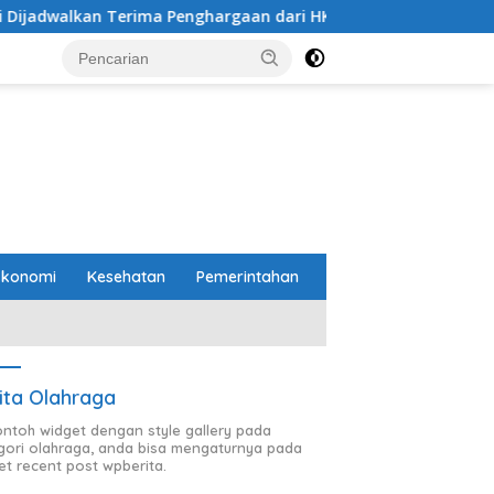
rima Penghargaan dari HKBP Lampung
Pemprov dan DPR
Ekonomi
Kesehatan
Pemerintahan
ita Olahraga
contoh widget dengan style gallery pada
gori olahraga, anda bisa mengaturnya pada
et recent post wpberita.