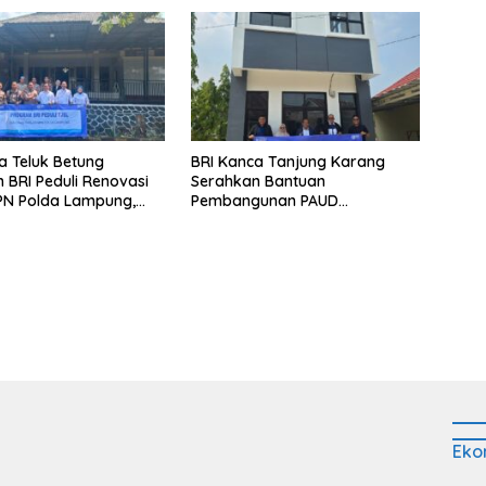
a Teluk Betung
BRI Kanca Tanjung Karang
 BRI Peduli Renovasi
Serahkan Bantuan
PN Polda Lampung,
Pembangunan PAUD
yata Dukungan
Mahaputra Global di Desa
p Sarana Ibadah
Candimas
Eko