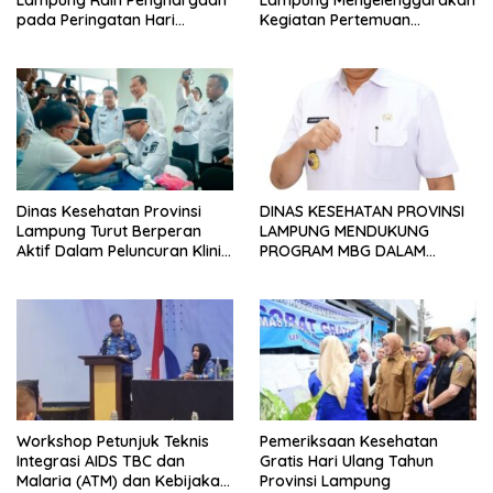
Lampung Raih Penghargaan
Lampung Menyelenggarakan
pada Peringatan Hari
Kegiatan Pertemuan
Statistik Nasional
Monitoring dan Evaluasi
Public Private Mix (PPM) dan
Sosialisasi Rencana Aksi
Daerah (RAD)
Penanggulangan
Tuberkulosis (TBC) di Provinsi
Lampung
Dinas Kesehatan Provinsi
DINAS KESEHATAN PROVINSI
Lampung Turut Berperan
LAMPUNG MENDUKUNG
Aktif Dalam Peluncuran Klinik
PROGRAM MBG DALAM
dan Apotek Desa yang
PENERAPAN STANDAR
Menjadi Bagian Dalam
HYGIENE SANITASI DI SATUAN
Program Strategis Nasional
PELAYANAN PEMENUHAN GIZI
Bertajuk Koperasi
(SPPG)
Desa/Kelurahan Merah Putih
(KDMP)
Workshop Petunjuk Teknis
Pemeriksaan Kesehatan
Integrasi AIDS TBC dan
Gratis Hari Ulang Tahun
Malaria (ATM) dan Kebijakan
Provinsi Lampung