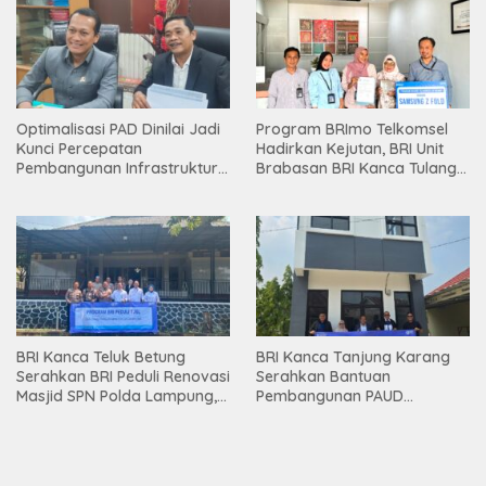
Optimalisasi PAD Dinilai Jadi
Program BRImo Telkomsel
Kunci Percepatan
Hadirkan Kejutan, BRI Unit
Pembangunan Infrastruktur
Brabasan BRI Kanca Tulang
Lampung
Bawang Serahkan Hadiah
Premium kepada Nasabah
Mesuji
BRI Kanca Teluk Betung
BRI Kanca Tanjung Karang
Serahkan BRI Peduli Renovasi
Serahkan Bantuan
Masjid SPN Polda Lampung,
Pembangunan PAUD
Wujud Nyata Dukungan
Mahaputra Global di Desa
terhadap Sarana Ibadah
Candimas