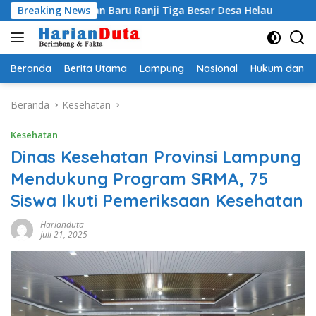
Langsung
n Baru Ranji Tiga Besar Desa Helau
Breaking News
Komitmen Merawat 
ke
konten
Beranda
Berita Utama
Lampung
Nasional
Hukum dan Kr
Beranda
Kesehatan
Kesehatan
Dinas Kesehatan Provinsi Lampung
Mendukung Program SRMA, 75
Siswa Ikuti Pemeriksaan Kesehatan
Harianduta
Juli 21, 2025