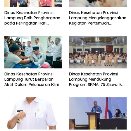
Dinas Kesehatan Provinsi
Dinas Kesehatan Provinsi
Lampung Raih Penghargaan
Lampung Menyelenggarakan
pada Peringatan Hari
Kegiatan Pertemuan
Statistik Nasional
Monitoring dan Evaluasi
Public Private Mix (PPM) dan
Sosialisasi Rencana Aksi
Daerah (RAD)
Penanggulangan
Tuberkulosis (TBC) di Provinsi
Lampung
Dinas Kesehatan Provinsi
Dinas Kesehatan Provinsi
Lampung Turut Berperan
Lampung Mendukung
Aktif Dalam Peluncuran Klinik
Program SRMA, 75 Siswa Ikuti
dan Apotek Desa yang
Pemeriksaan Kesehatan
Menjadi Bagian Dalam
Program Strategis Nasional
Bertajuk Koperasi
Desa/Kelurahan Merah Putih
(KDMP)