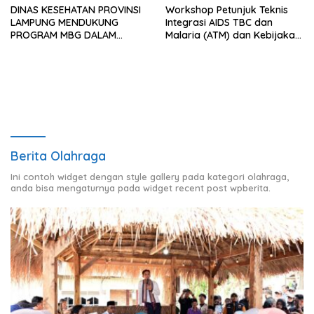
DINAS KESEHATAN PROVINSI
Workshop Petunjuk Teknis
LAMPUNG MENDUKUNG
Integrasi AIDS TBC dan
PROGRAM MBG DALAM
Malaria (ATM) dan Kebijakan
PENERAPAN STANDAR
Nasional Terkait ATM Tingkat
HYGIENE SANITASI DI SATUAN
Provinsi Lampung
PELAYANAN PEMENUHAN GIZI
(SPPG)
Berita Olahraga
Ini contoh widget dengan style gallery pada kategori olahraga,
anda bisa mengaturnya pada widget recent post wpberita.