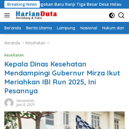
Langsung
gi Jagokan Baru Ranji Tiga Besar Desa Helau
Breaking News
Komitmen 
ke
konten
Beranda
Berita Utama
Lampung
Nasional
Hukum dan Kr
Beranda
Kesehatan
Kesehatan
Kepala Dinas Kesehatan
Mendampingi Gubernur Mirza Ikut
Meriahkan IBI Run 2025, Ini
Pesannya
Harianduta
Juni 8, 2025