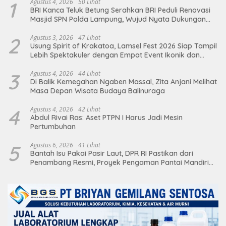
1
Agustus 4, 2026
50 Lihat
BRI Kanca Teluk Betung Serahkan BRI Peduli Renovasi
Masjid SPN Polda Lampung, Wujud Nyata Dukungan
terhadap Sarana Ibadah
2
Agustus 3, 2026
47 Lihat
Usung Spirit of Krakatoa, Lamsel Fest 2026 Siap Tampil
Lebih Spektakuler dengan Empat Event Ikonik dan
Deretan Artis Ibu Kota
3
Agustus 4, 2026
44 Lihat
Di Balik Kemegahan Ngaben Massal, Zita Anjani Melihat
Masa Depan Wisata Budaya Balinuraga
4
Agustus 4, 2026
42 Lihat
Abdul Rivai Ras: Aset PTPN I Harus Jadi Mesin
Pertumbuhan
5
Agustus 6, 2026
41 Lihat
Bantah Isu Pakai Pasir Laut, DPR RI Pastikan dari
Penambang Resmi, Proyek Pengaman Pantai Mandiri
Sejati Sudah Sesuai Spesifikasi