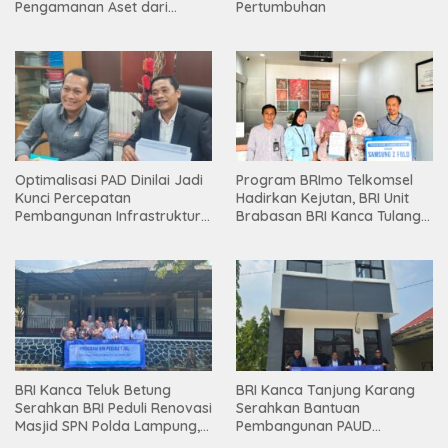
Pengamanan Aset dari
Pertumbuhan
Holding
Optimalisasi PAD Dinilai Jadi
Program BRImo Telkomsel
Kunci Percepatan
Hadirkan Kejutan, BRI Unit
Pembangunan Infrastruktur
Brabasan BRI Kanca Tulang
Lampung
Bawang Serahkan Hadiah
Premium kepada Nasabah
Mesuji
BRI Kanca Teluk Betung
BRI Kanca Tanjung Karang
Serahkan BRI Peduli Renovasi
Serahkan Bantuan
Masjid SPN Polda Lampung,
Pembangunan PAUD
Wujud Nyata Dukungan
Mahaputra Global di Desa