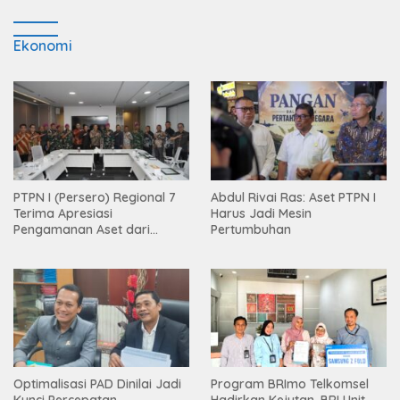
Ekonomi
PTPN I (Persero) Regional 7
Abdul Rivai Ras: Aset PTPN I
Terima Apresiasi
Harus Jadi Mesin
Pengamanan Aset dari
Pertumbuhan
Holding
Optimalisasi PAD Dinilai Jadi
Program BRImo Telkomsel
Kunci Percepatan
Hadirkan Kejutan, BRI Unit