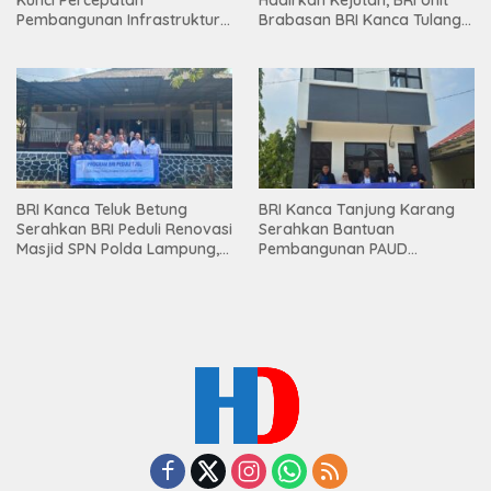
Pembangunan Infrastruktur
Brabasan BRI Kanca Tulang
Lampung
Bawang Serahkan Hadiah
Premium kepada Nasabah
Mesuji
BRI Kanca Teluk Betung
BRI Kanca Tanjung Karang
Serahkan BRI Peduli Renovasi
Serahkan Bantuan
Masjid SPN Polda Lampung,
Pembangunan PAUD
Wujud Nyata Dukungan
Mahaputra Global di Desa
terhadap Sarana Ibadah
Candimas