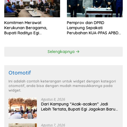
Komitmen Merawat
Pemprov dan DPRD
Kerukunan Beragama,
Lampung Sepakati
Bupati Radityo Egi
Perubahan KUA-PPAS APBD
Dijadwalkan Terima
2026
Penghargaan dari HKBP
Lampung
Selengkapnya
Otomotif
Ini adalah contoh keterangan untuk widget dengan kategori
otomotif, anda bisa dengan mudah memasukkannya pada
widget.
Agustus 8, 2026
Dari Kampung “Acak-acakan” Jadi
Lebih Tertata, Bupati Egi Jagokan Baru
Ranji Tiga Besar Desa Helau
Agustus 7, 2026