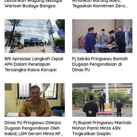
Lestarikan Wayang sebagai
Amankan Barang Bukti,
Warisan Budaya Bangsa
Tegaskan Komitmen Zero
Tolerance to Fraud
BRI Apresiasi Langkah Cepat
Pj Sekda Pringsewu Bantah
APH Dalam Penetapan
Dugaan Pengondisian di
Tersangka Kasus Korupsi
Dinas PU
Dinas PU Pringsewu Diterpa
Pj Bupati Pringsewu Marindo
Dugaan Pengondisian Oleh
Mohon Pamit Minta ASN
Kabid, LSM Geram Minta KPK
Tingkatkan Disiplin