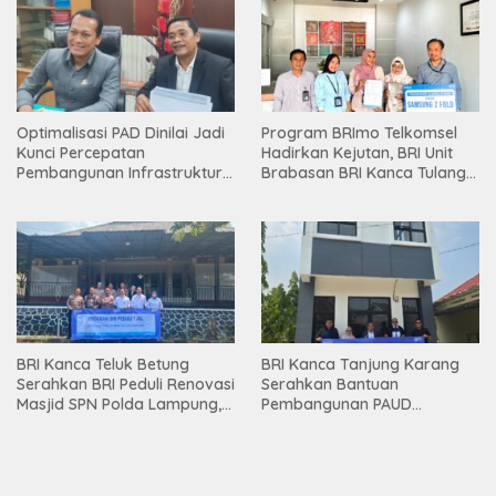
Optimalisasi PAD Dinilai Jadi
Program BRImo Telkomsel
Kunci Percepatan
Hadirkan Kejutan, BRI Unit
Pembangunan Infrastruktur
Brabasan BRI Kanca Tulang
Lampung
Bawang Serahkan Hadiah
Premium kepada Nasabah
Mesuji
BRI Kanca Teluk Betung
BRI Kanca Tanjung Karang
Serahkan BRI Peduli Renovasi
Serahkan Bantuan
Masjid SPN Polda Lampung,
Pembangunan PAUD
Wujud Nyata Dukungan
Mahaputra Global di Desa
terhadap Sarana Ibadah
Candimas