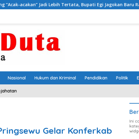
adi Lebih Tertata, Bupati Egi Jagokan Baru Ranji Tiga Besar D
Nasional
Hukum dan Kriminal
Pendidikan
Politik
ejahatan
Ber
Ini 
kate
Pringsewu Gelar Konferkab
widg