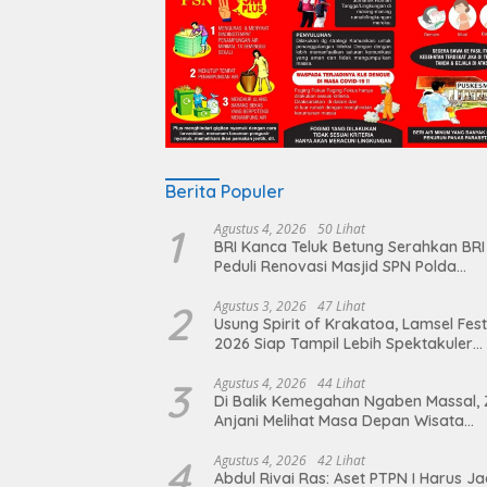
Berita Populer
1
Agustus 4, 2026
50 Lihat
BRI Kanca Teluk Betung Serahkan BRI
Peduli Renovasi Masjid SPN Polda
Lampung, Wujud Nyata Dukungan
terhadap Sarana Ibadah
2
Agustus 3, 2026
47 Lihat
Usung Spirit of Krakatoa, Lamsel Fest
2026 Siap Tampil Lebih Spektakuler
dengan Empat Event Ikonik dan Dere
Artis Ibu Kota
3
Agustus 4, 2026
44 Lihat
Di Balik Kemegahan Ngaben Massal, 
Anjani Melihat Masa Depan Wisata
Budaya Balinuraga
4
Agustus 4, 2026
42 Lihat
Abdul Rivai Ras: Aset PTPN I Harus Ja