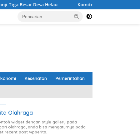
esa Helau
Komitmen Merawat Kerukunan Beragama, Bup
Ekonomi
Kesehatan
Pemerintahan
ita Olahraga
contoh widget dengan style gallery pada
gori olahraga, anda bisa mengaturnya pada
et recent post wpberita.