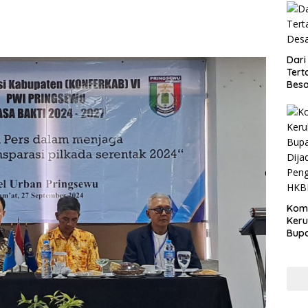
Dari
Tert
Besa
Kom
Ker
Bupa
Dija
Peng
HKB