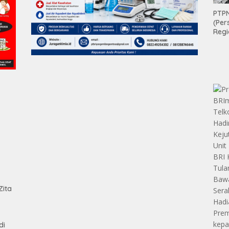
PTPN
(Per
Regi
Teri
Apre
Pen
Aset
Hold
tan
Zita
di