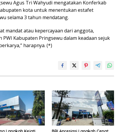
gsewu Agus Tri Wahyudi mengatakan Konferkab
 kabupaten kota untuk menentukan estafet
wu selama 3 tahun mendatang.
t mandat atau kepercayaan dari anggota,
h PWI Kabupaten Pringsewu dalam keadaan sejuk
erkarya,” harapnya. (*)
ng Langkah Kejati
BRI Apresiasi Langkah Cepat