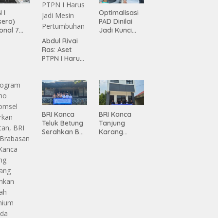
 I
Optimalisasi
sero)
PAD Dinilai
onal 7
Jadi Kunci
ma
Percepatan
Abdul Rivai
siasi
Pembanguna
Ras: Aset
gamanan
n
PTPN I Harus
 dari
Infrastruktur
Jadi Mesin
ing
Lampung
Pertumbuhan
BRI Kanca
BRI Kanca
Teluk Betung
Tanjung
Serahkan BRI
Karang
Peduli
Serahkan
Renovasi
Bantuan
Masjid SPN
Pembanguna
Polda
n PAUD
Lampung,
Mahaputra
Wujud Nyata
Global di
Dukungan
Desa
terhadap
Candimas
Sarana