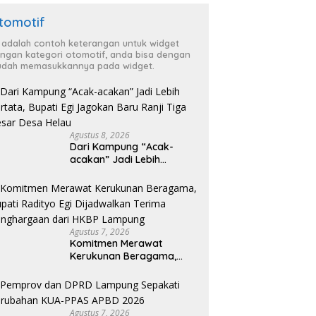
tomotif
i adalah contoh keterangan untuk widget
ngan kategori otomotif, anda bisa dengan
dah memasukkannya pada widget.
Agustus 8, 2026
Dari Kampung “Acak-
acakan” Jadi Lebih
Tertata, Bupati Egi
Jagokan Baru Ranji Tiga
Besar Desa Helau
Agustus 7, 2026
Komitmen Merawat
Kerukunan Beragama,
Bupati Radityo Egi
Dijadwalkan Terima
Penghargaan dari HKBP
Lampung
Agustus 7, 2026