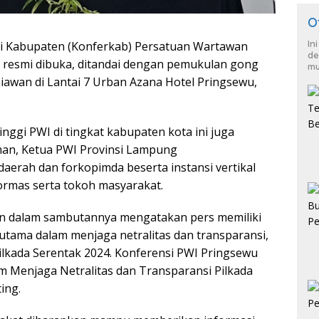
O
In
si Kabupaten (Konferkab) Persatuan Wartawan
de
a resmi dibuka, ditandai dengan pemukulan gong
mu
iawan di Lantai 7 Urban Azana Hotel Pringsewu,
ggi PWI di tingkat kabupaten kota ini juga
man, Ketua PWI Provinsi Lampung
aerah dan forkopimda beserta instansi vertikal
 ormas serta tokoh masyarakat.
an dalam sambutannya mengatakan pers memiliki
erutama dalam menjaga netralitas dan transparansi,
Pilkada Serentak 2024. Konferensi PWI Pringsewu
m Menjaga Netralitas dan Transparansi Pilkada
ing.