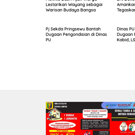
Lestarikan Wayang sebagai
Amankan 
Warisan Budaya Bangsa
Tegaska
Toleranc
Pj Sekda Pringsewu Bantah
Dinas PU
Dugaan Pengondisian di Dinas
Dugaan P
PU
Kabid, L
Turun