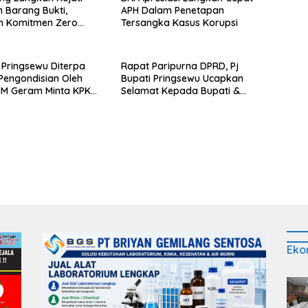
Barang Bukti,
APH Dalam Penetapan
n Komitmen Zero
Tersangka Kasus Korupsi
e to Fraud
 Pringsewu Diterpa
Rapat Paripurna DPRD, Pj
engondisian Oleh
Bupati Pringsewu Ucapkan
SM Geram Minta KPK
Selamat Kepada Bupati &
Wabup Terpilih
Eko