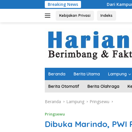
Langsung
Breaking News
Dari Kampung “Acak-acakan” J
ke
konten
Kebijakan Privasi
Indeks
Beranda
Berita Utama
Lampung
Berita Otomotif
Berita Olahraga
K
Beranda
Lampung
Pringsewu
Pringsewu
Dibuka Marindo, PWI 