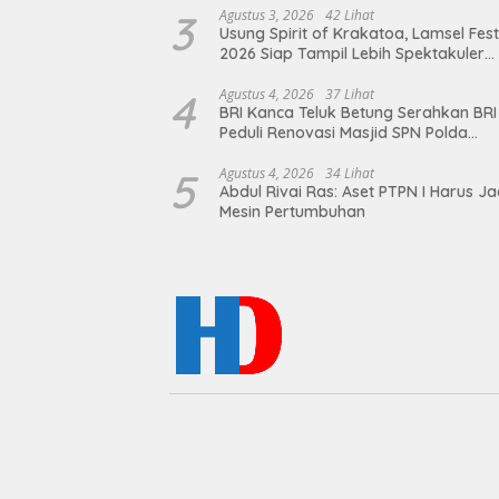
3
Agustus 3, 2026
42 Lihat
Usung Spirit of Krakatoa, Lamsel Fest
2026 Siap Tampil Lebih Spektakuler
dengan Empat Event Ikonik dan Dere
Artis Ibu Kota
4
Agustus 4, 2026
37 Lihat
BRI Kanca Teluk Betung Serahkan BRI
Peduli Renovasi Masjid SPN Polda
Lampung, Wujud Nyata Dukungan
terhadap Sarana Ibadah
5
Agustus 4, 2026
34 Lihat
Abdul Rivai Ras: Aset PTPN I Harus Ja
Mesin Pertumbuhan