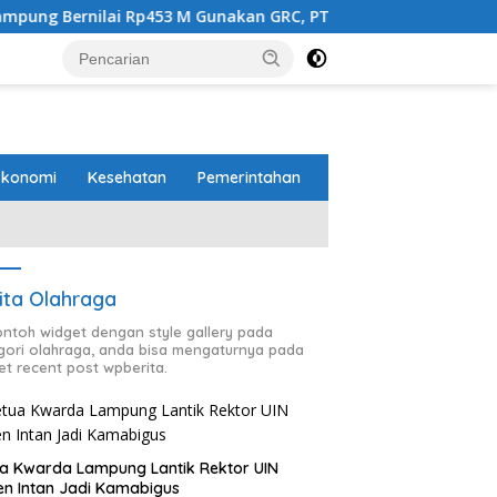
ai Rp453 M Gunakan GRC, PT Brantas Abipraya Belum Beri Tan
Ekonomi
Kesehatan
Pemerintahan
ita Olahraga
contoh widget dengan style gallery pada
gori olahraga, anda bisa mengaturnya pada
et recent post wpberita.
a Kwarda Lampung Lantik Rektor UIN
n Intan Jadi Kamabigus