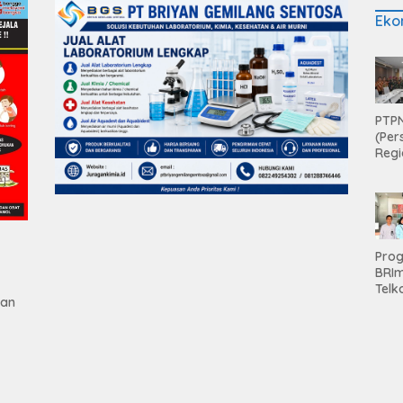
Eko
PTPN
(Per
Regi
Teri
Apre
Pen
Aset
Hold
Pro
BRI
Telk
gan
Hadi
Keju
Unit
Brab
Kanc
Baw
Ser