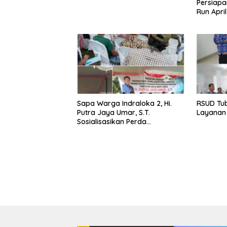
Persiapa
Run Apri
Sapa Warga Indraloka 2, Hi.
RSUD Tu
Putra Jaya Umar, S.T.
Layanan 
Sosialisasikan Perda
Pencegahan Narkotika di Way
Kenanga