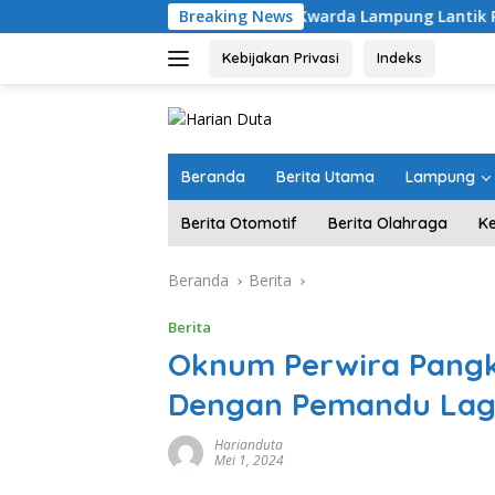
Langsung
Ketua Kwarda Lampung Lantik Rektor UIN Rad
Breaking News
ke
konten
Kebijakan Privasi
Indeks
Beranda
Berita Utama
Lampung
Berita Otomotif
Berita Olahraga
K
Beranda
Berita
Berita
Oknum Perwira Pangk
Dengan Pemandu Lagu 
Harianduta
Mei 1, 2024