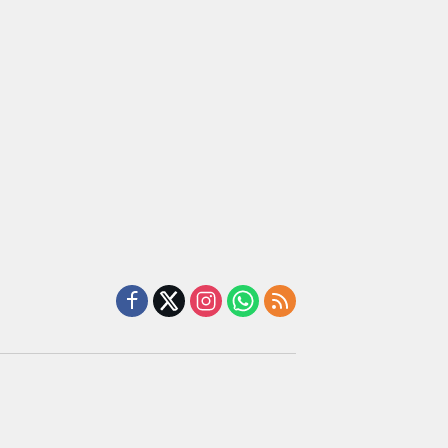
iah
terhadap
Candimas
mium
Sarana
ada
Ibadah
abah
ji