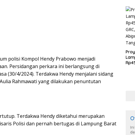
Proy
Lamp
um polisi Kompol Hendy Prabowo menjadi
Rp4
aan. Persidangan perkara ini berlangsung di
GRC, PT Brant
sa (30/4/2024). Terdakwa Hendy menjalani sidang
Abip
Tan
Aulia Rahmawati yang dilakukan penuntutan
tertutup. Terdakwa Hendy diketahui merupakan
O
saris Polisi dan pernah bertugas di Lampung Barat
In
de