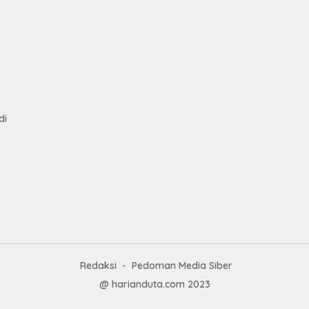
Had
Pre
kep
tan
Nas
Mesu
di
Redaksi
Pedoman Media Siber
@ harianduta.com 2023