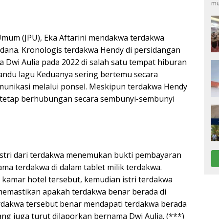
mu
Umum (JPU), Eka Aftarini mendakwa terdakwa
idana. Kronologis terdakwa Hendy di persidangan
a Dwi Aulia pada 2022 di salah satu tempat hiburan
mandu lagu Keduanya sering bertemu secara
unikasi melalui ponsel. Meskipun terdakwa Hendy
ia tetap berhubungan secara sembunyi-sembunyi
 istri dari terdakwa menemukan bukti pembayaran
ma terdakwa di dalam tablet milik terdakwa.
amar hotel tersebut, kemudian istri terdakwa
memastikan apakah terdakwa benar berada di
 terdakwa tersebut benar mendapati terdakwa berada
ng juga turut dilaporkan bernama Dwi Aulia. (***)