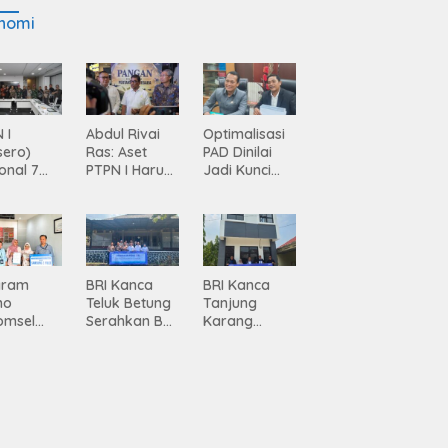
nomi
 I
Abdul Rivai
Optimalisasi
sero)
Ras: Aset
PAD Dinilai
onal 7
PTPN I Harus
Jadi Kunci
ma
Jadi Mesin
Percepatan
siasi
Pertumbuhan
Pembanguna
gamanan
n
 dari
Infrastruktur
ing
Lampung
gram
BRI Kanca
BRI Kanca
mo
Teluk Betung
Tanjung
omsel
Serahkan BRI
Karang
rkan
Peduli
Serahkan
tan, BRI
Renovasi
Bantuan
Masjid SPN
Pembanguna
asan BRI
Polda
n PAUD
a Tulang
Lampung,
Mahaputra
ang
Wujud Nyata
Global di
ahkan
Dukungan
Desa