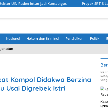
en Intan Jadi Kamabigus
Proyek SRT 3 Lampung Bernil
Nasional
Hukum dan Kriminal
Pendidikan
Politik
ejahatan
Ber
Ini 
kate
at Kompol Didakwa Berzina
widg
Usai Digrebek Istri
Ketu
Rade