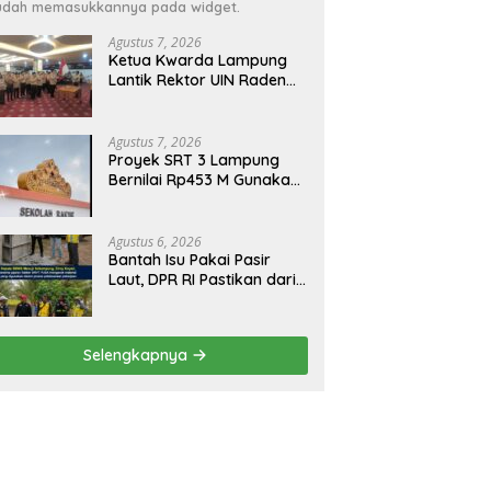
dah memasukkannya pada widget.
Agustus 7, 2026
Ketua Kwarda Lampung
Lantik Rektor UIN Raden
Intan Jadi Kamabigus
Agustus 7, 2026
Proyek SRT 3 Lampung
Bernilai Rp453 M Gunakan
GRC, PT Brantas Abipraya
Belum Beri Tanggapan
Agustus 6, 2026
Bantah Isu Pakai Pasir
Laut, DPR RI Pastikan dari
Penambang Resmi, Proyek
Pengaman Pantai Mandiri
Sejati Sudah Sesuai
Selengkapnya
Spesifikasi