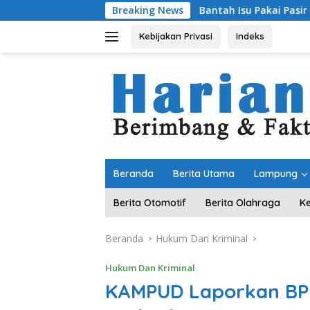
Langsung
Bantah Isu Pakai Pasir Laut, DPR RI Pastika
Breaking News
ke
konten
Kebijakan Privasi
Indeks
Beranda
Berita Utama
Lampung
Berita Otomotif
Berita Olahraga
K
Beranda
Hukum Dan Kriminal
Hukum Dan Kriminal
KAMPUD Laporkan BP