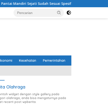
Sudah Sesuai Spesifikasi
Perbaikan Jalan RA Basyid Se
Ekonomi
Kesehatan
Pemerintahan
ita Olahraga
contoh widget dengan style gallery pada
gori olahraga, anda bisa mengaturnya pada
et recent post wpberita.