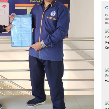
O
In
de
mu