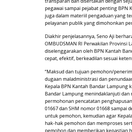
transparan dan disertakan dengan s
pegawai sampai pejabat penting BPN 
juga dalam materiil pengaduan yang 
pelayanan publik yang dimohonkan pemo
Diakhir penjelasannya, Seno Aji berh
OMBUDSMAN RI Perwakilan Provinsi L
diselenggarakan oleh BPN Kantah Band
cepat, efektif, berkeadilan sesuai ke
“Maksud dan tujuan pemohon/penerim
dugaan maladministrasi dan penundaan
Kepala BPN Kantah Bandar Lampung 
Bandar Lampung menindaklanjuti dan
permohonan pencatatan penghapusan
01667 dan SHM nomor 01668 sampai de
untuk pemohon, kemudian agar Kepal
hak-hak pemohon dan memproses sert
pemohon dan memberikan kepastian h