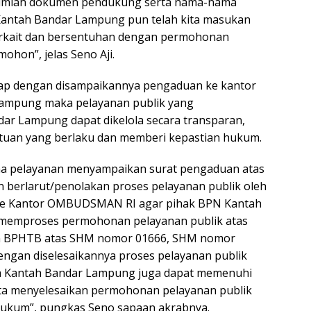
ejumlah dokumen pendukung serta nama-nama
Kantah Bandar Lampung pun telah kita masukan
terkait dan bersentuhan dengan permohonan
hon”, jelas Seno Aji.
arap dengan disampaikannya pengaduan ke kantor
ampung maka pelayanan publik yang
ar Lampung dapat dikelola secara transparan,
tentuan yang berlaku dan memberi kepastian hukum.
a pelayanan menyampaikan surat pengaduan atas
 berlarut/penolakan proses pelayanan publik oleh
ke Kantor OMBUDSMAN RI agar pihak BPN Kantah
 memproses permohonan pelayanan publik atas
 BPHTB atas SHM nomor 01666, SHM nomor
ngan diselesaikannya proses pelayanan publik
a Kantah Bandar Lampung juga dapat memenuhi
a menyelesaikan permohonan pelayanan publik
ukum”, pungkas Seno sapaan akrabnya.