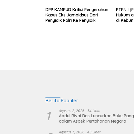
Perlakua
DPP KAMPUD Kritisi Penyerahan
PTPN I (
Kasus Eks Jampidsus Dari
Hukum at
Penyidik Polri Ke Penyidik
di Kebu
Kejagung, Nilai Tidak Sesuai
Prosedur
Berita Populer
1
Agustus 2, 2026
54 Lihat
Abdul Rivai Ras Luncurkan Buku Pan
dalam Aspek Pertahanan Negara
Agustus 1, 2026
43 Lihat