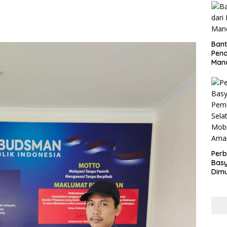
Bant
Pen
Mand
Perb
Basy
Dimu
Lam
Past
War
dan