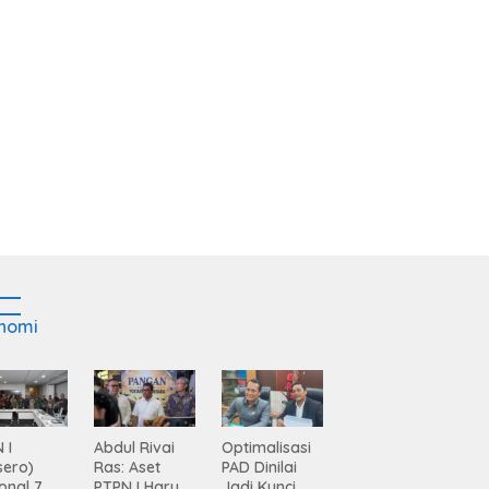
nomi
 I
Abdul Rivai
Optimalisasi
sero)
Ras: Aset
PAD Dinilai
onal 7
PTPN I Harus
Jadi Kunci