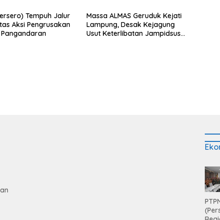
n Khusus?
Persero) Tempuh Jalur
Massa ALMAS Geruduk Kejati
as Aksi Pengrusakan
Lampung, Desak Kejagung
n Pangandaran
Usut Keterlibatan Jampidsus
Febrie Adriansyah dalam
Korupsi Batu Bara PLTU
Eko
gan
PTPN
(Per
Regi