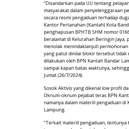
“Disandarkan pada UU tentang pelayanan
masyarakat dalam penyelenggaraan pel
secara resmi pengaduan terhadap duga
Kantor Pertanahan (Kantah) Kota Ban
penghapusan BPHTB SHM nomor 0166
beralamat di Kelurahan Beringin Jaya
menolak menindaklanjuti permohonan p
yang patut dinilai blokir tersebut tida
dilakukan oleh BPN Kantah Bandar Lam
sampai kapan batas waktunya, sehingga
Jumat (26/7/2024).
Sosok Aktivis yang dikenal low profil
Oknum-oknum pejabat teras BPN Kant
namanya dalam materiil pengaduan di
Lampung.
“Terkait materiil pengaduan, tentunya t