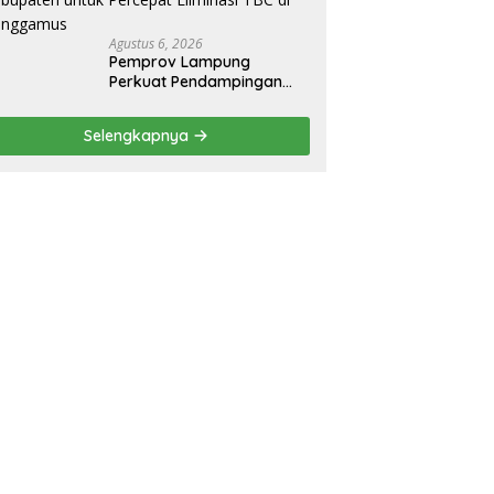
Agustus 6, 2026
Pemprov Lampung
Perkuat Pendampingan
Kabupaten untuk Percepat
Eliminasi TBC di
Selengkapnya
Tanggamus