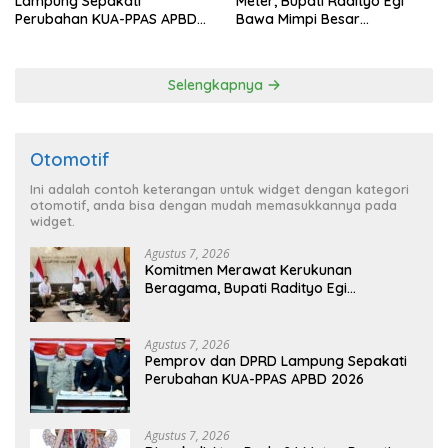
Lampung Sepakati
Meter, Bupati Radityo Egi
Perubahan KUA-PPAS APBD
Bawa Mimpi Besar
2026
Balinuraga Jadi ‘Penglipuran’
Kedua pada 2027
Selengkapnya
Otomotif
Ini adalah contoh keterangan untuk widget dengan kategori
otomotif, anda bisa dengan mudah memasukkannya pada
widget.
Agustus 7, 2026
Komitmen Merawat Kerukunan
Beragama, Bupati Radityo Egi
Dijadwalkan Terima Penghargaan dari
HKBP Lampung
Agustus 7, 2026
Pemprov dan DPRD Lampung Sepakati
Perubahan KUA-PPAS APBD 2026
Agustus 7, 2026