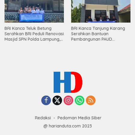
BRI Kanca Teluk Betung
BRI Kanca Tanjung Karang
Serahkan BRI Peduli Renovasi
Serahkan Bantuan
Masjid SPN Polda Lampung,
Pembangunan PAUD
Wujud Nyata Dukungan
Mahaputra Global di Desa
terhadap Sarana Ibadah
Candimas
Redaksi
Pedoman Media Siber
@ harianduta.com 2023