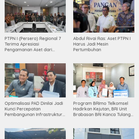
PTPN I (Persero) Regional 7
Abdul Rivai Ras: Aset PTPN I
Terima Apresiasi
Harus Jadi Mesin
Pengamanan Aset dari
Pertumbuhan
Holding
Optimalisasi PAD Dinilai Jadi
Program BRImo Telkomsel
Kunci Percepatan
Hadirkan Kejutan, BRI Unit
Pembangunan Infrastruktur
Brabasan BRI Kanca Tulang
Lampung
Bawang Serahkan Hadiah
Premium kepada Nasabah
Mesuji