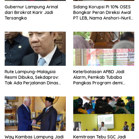
Gubernur Lampung Arinal
Sidang Korupsi PI 10% OSES
dari Birokrat Karir Jadi
Bongkar Peran Direksi Awal
Tersangka
PT LEB, Nama Anshori–Nuril
Diseret
Rute Lampung–Malaysia
Keterbatasan APBD Jadi
Resmi Dibuka, Sekdaprov:
Alarm, Pemkab Tubaba
Tak Ada Perjalanan Dinas
Pangkas Program demi
pada Penerbangan
Ekonomi Rakyat
Internasional Perdana
Way Kambas Lampung Jadi
Kemitraan Tebu SGC Jadi