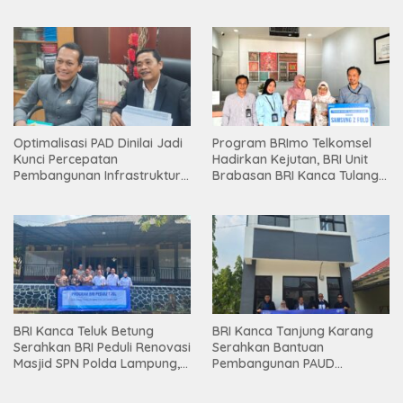
Holding
Optimalisasi PAD Dinilai Jadi
Program BRImo Telkomsel
Kunci Percepatan
Hadirkan Kejutan, BRI Unit
Pembangunan Infrastruktur
Brabasan BRI Kanca Tulang
Lampung
Bawang Serahkan Hadiah
Premium kepada Nasabah
Mesuji
BRI Kanca Teluk Betung
BRI Kanca Tanjung Karang
Serahkan BRI Peduli Renovasi
Serahkan Bantuan
Masjid SPN Polda Lampung,
Pembangunan PAUD
Wujud Nyata Dukungan
Mahaputra Global di Desa
terhadap Sarana Ibadah
Candimas