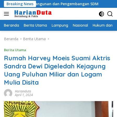
Langsung
am Pembangunan dan Pengembangan SDM
Breaking News
Akhiri Penant
ke
konten
Beranda
Berita Utama
Lampung
Nasional
Hukum dan Kr
Beranda
Berita Utama
Berita Utama
Rumah Harvey Moeis Suami Aktris
Sandra Dewi Digeledah Kejagung
Uang Puluhan Miliar dan Logam
Mulia Disita
Harianduta
April 1, 2024