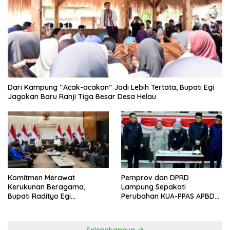
Dari Kampung “Acak-acakan” Jadi Lebih Tertata, Bupati Egi
Jagokan Baru Ranji Tiga Besar Desa Helau
Komitmen Merawat
Pemprov dan DPRD
Kerukunan Beragama,
Lampung Sepakati
Bupati Radityo Egi
Perubahan KUA-PPAS APBD
Dijadwalkan Terima
2026
Penghargaan dari HKBP
Lampung
Selengkapnya