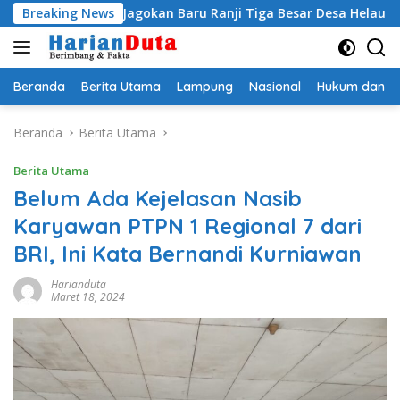
Langsung
i Egi Jagokan Baru Ranji Tiga Besar Desa Helau
Breaking News
Komitm
ke
konten
Beranda
Berita Utama
Lampung
Nasional
Hukum dan Kr
Beranda
Berita Utama
Berita Utama
Belum Ada Kejelasan Nasib
Karyawan PTPN 1 Regional 7 dari
BRI, Ini Kata Bernandi Kurniawan
Harianduta
Maret 18, 2024