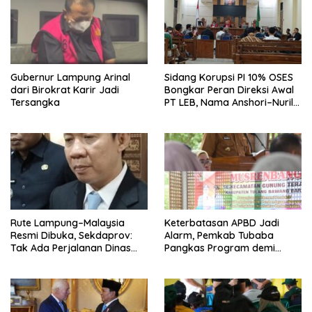
Gubernur Lampung Arinal
Sidang Korupsi PI 10% OSES
dari Birokrat Karir Jadi
Bongkar Peran Direksi Awal
Tersangka
PT LEB, Nama Anshori–Nuril
Diseret
Rute Lampung–Malaysia
Keterbatasan APBD Jadi
Resmi Dibuka, Sekdaprov:
Alarm, Pemkab Tubaba
Tak Ada Perjalanan Dinas
Pangkas Program demi
pada Penerbangan
Ekonomi Rakyat
Internasional Perdana