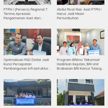
PTPN I (Persero) Regional 7
Abdul Rivai Ras: Aset PTPN I
Terima Apresiasi
Harus Jadi Mesin
Pengamanan Aset dari
Pertumbuhan
Holding
Optimalisasi PAD Dinilai Jadi
Program BRImo Telkomsel
Kunci Percepatan
Hadirkan Kejutan, BRI Unit
Pembangunan Infrastruktur
Brabasan BRI Kanca Tulang
Lampung
Bawang Serahkan Hadiah
Premium kepada Nasabah
Mesuji