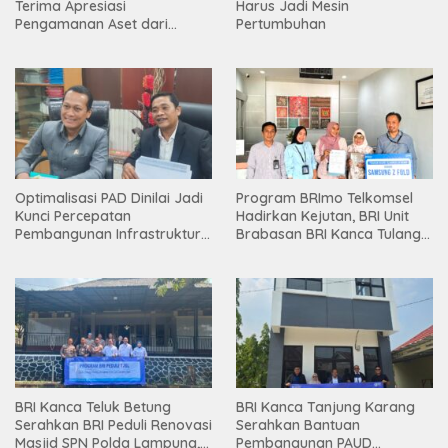
Terima Apresiasi
Harus Jadi Mesin
Pengamanan Aset dari
Pertumbuhan
Holding
Optimalisasi PAD Dinilai Jadi
Program BRImo Telkomsel
Kunci Percepatan
Hadirkan Kejutan, BRI Unit
Pembangunan Infrastruktur
Brabasan BRI Kanca Tulang
Lampung
Bawang Serahkan Hadiah
Premium kepada Nasabah
Mesuji
BRI Kanca Teluk Betung
BRI Kanca Tanjung Karang
Serahkan BRI Peduli Renovasi
Serahkan Bantuan
Masjid SPN Polda Lampung,
Pembangunan PAUD