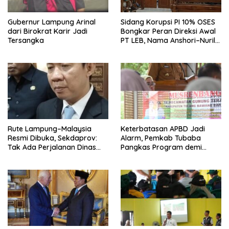
Gubernur Lampung Arinal
Sidang Korupsi PI 10% OSES
dari Birokrat Karir Jadi
Bongkar Peran Direksi Awal
Tersangka
PT LEB, Nama Anshori–Nuril
Diseret
Rute Lampung–Malaysia
Keterbatasan APBD Jadi
Resmi Dibuka, Sekdaprov:
Alarm, Pemkab Tubaba
Tak Ada Perjalanan Dinas
Pangkas Program demi
pada Penerbangan
Ekonomi Rakyat
Internasional Perdana