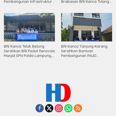
Pembangunan Infrastruktur
Brabasan BRI Kanca Tulang
Lampung
Bawang Serahkan Hadiah
Premium kepada Nasabah
Mesuji
BRI Kanca Teluk Betung
BRI Kanca Tanjung Karang
Serahkan BRI Peduli Renovasi
Serahkan Bantuan
Masjid SPN Polda Lampung,
Pembangunan PAUD
Wujud Nyata Dukungan
Mahaputra Global di Desa
terhadap Sarana Ibadah
Candimas