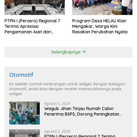
PTPN I (Persero) Regional 7
Program Desa HELAU Kian
Terima Apresiasi
Mengakar, Warga Kini
Pengamanan Aset dari
Rasakan Perubahan Nyata
Holding
Selengkapnya
Otomotif
Ini adalah contoh keterangan untuk widget dengan kategori
otomotif, anda bisa dengan mudah memasukkannya pada
widget.
Agustus 5, 2026
Wagub Jihan Tinjau Rumah Calon
Penerima BSPS, Dorong Peningkatan
Kualitas Hunian Warga dan Serap
Aspirasi Masyarakat
Agustus 5, 2026
PTPN I (Persero) Regional 7 Terima