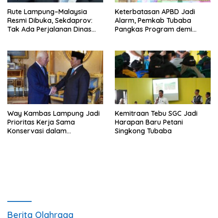
Rute Lampung–Malaysia
Keterbatasan APBD Jadi
Resmi Dibuka, Sekdaprov:
Alarm, Pemkab Tubaba
Tak Ada Perjalanan Dinas
Pangkas Program demi
pada Penerbangan
Ekonomi Rakyat
Internasional Perdana
Way Kambas Lampung Jadi
Kemitraan Tebu SGC Jadi
Prioritas Kerja Sama
Harapan Baru Petani
Konservasi dalam
Singkong Tubaba
Pertemuan Prabowo–Raja
Charles III
Berita Olahraga