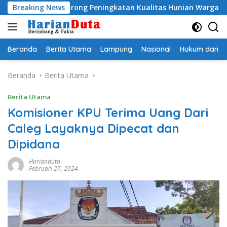
Langsung
PS, Dorong Peningkatan Kualitas Hunian Warga dan Serap Aspi
Breaking News
ke
konten
Beranda
Berita Utama
Lampung
Nasional
Hukum dan Kr
Beranda
Berita Utama
Berita Utama
Komisioner KPU Terima Uang Dari
Caleg Layaknya Dipecat dan
Dipidana
Harianduta
Februari 27, 2024