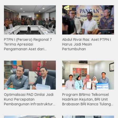
PTPN I (Persero) Regional 7
Abdul Rivai Ras: Aset PTPN I
Terima Apresiasi
Harus Jadi Mesin
Pengamanan Aset dari
Pertumbuhan
Holding
Optimalisasi PAD Dinilai Jadi
Program BRImo Telkomsel
Kunci Percepatan
Hadirkan Kejutan, BRI Unit
Pembangunan Infrastruktur
Brabasan BRI Kanca Tulang
Lampung
Bawang Serahkan Hadiah
Premium kepada Nasabah