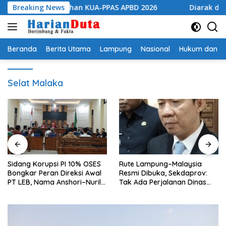
Langsung
ati Perubahan KUA-PPAS APBD 2026
Breaking News
Diarak di Atas Bad
ke
konten
Beranda
Berita Utama
Lampung
Nasional
Hukum dan Kr
Selat Malaka
Sidang Korupsi PI 10% OSES
Rute Lampung–Malaysia
Bongkar Peran Direksi Awal
Resmi Dibuka, Sekdaprov:
PT LEB, Nama Anshori–Nuril
Tak Ada Perjalanan Dinas
Diseret
pada Penerbangan
Internasional Perdana