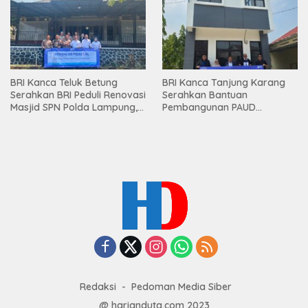
Mesuji
BRI Kanca Teluk Betung
BRI Kanca Tanjung Karang
Serahkan BRI Peduli Renovasi
Serahkan Bantuan
Masjid SPN Polda Lampung,
Pembangunan PAUD
Wujud Nyata Dukungan
Mahaputra Global di Desa
terhadap Sarana Ibadah
Candimas
Redaksi
Pedoman Media Siber
@ harianduta.com 2023