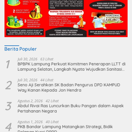
Berita Populer
1
Juli 30, 2026
63 Lihat
BPBPK Lampung Perkuat Komitmen Penerapan LLTT di
Lampung Selatan, Langkah Nyata Wujudkan Sanitasi
Aman dan Berkelanjutan
2
Juli 30, 2026
44 Lihat
Seno Aji Serahkan SK Badan Pengurus DPD KAMPUD
Way Kanan Kepada Jon Hendra
3
Agustus 2, 2026
42 Lihat
Abdul Rivai Ras Luncurkan Buku Pangan dalam Aspek
Pertahanan Negara
4
Agustus 1, 2026
40 Lihat
PKB Bandar Lampung Matangkan Strategi, Bidik
Delapan Kursi DPRD