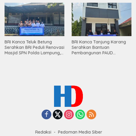
Premium kepada Nasabah
Mesuji
BRI Kanca Teluk Betung
BRI Kanca Tanjung Karang
Serahkan BRI Peduli Renovasi
Serahkan Bantuan
Masjid SPN Polda Lampung,
Pembangunan PAUD
Wujud Nyata Dukungan
Mahaputra Global di Desa
terhadap Sarana Ibadah
Candimas
Redaksi
Pedoman Media Siber