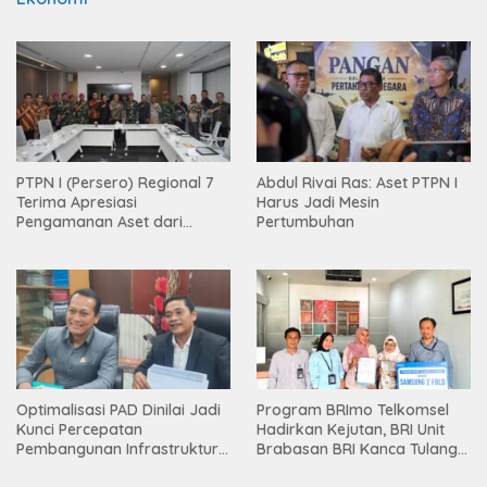
PTPN I (Persero) Regional 7
Abdul Rivai Ras: Aset PTPN I
Terima Apresiasi
Harus Jadi Mesin
Pengamanan Aset dari
Pertumbuhan
Holding
Optimalisasi PAD Dinilai Jadi
Program BRImo Telkomsel
Kunci Percepatan
Hadirkan Kejutan, BRI Unit
Pembangunan Infrastruktur
Brabasan BRI Kanca Tulang
Lampung
Bawang Serahkan Hadiah