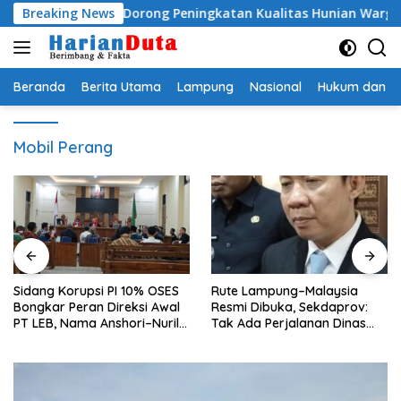
Langsung
ima BSPS, Dorong Peningkatan Kualitas Hunian Warga dan Ser
Breaking News
ke
konten
Beranda
Berita Utama
Lampung
Nasional
Hukum dan Kr
Mobil Perang
Sidang Korupsi PI 10% OSES
Rute Lampung–Malaysia
Bongkar Peran Direksi Awal
Resmi Dibuka, Sekdaprov:
PT LEB, Nama Anshori–Nuril
Tak Ada Perjalanan Dinas
Diseret
pada Penerbangan
Internasional Perdana