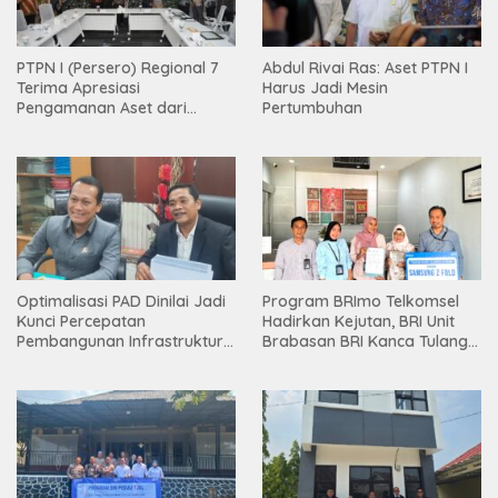
PTPN I (Persero) Regional 7
Abdul Rivai Ras: Aset PTPN I
Terima Apresiasi
Harus Jadi Mesin
Pengamanan Aset dari
Pertumbuhan
Holding
Optimalisasi PAD Dinilai Jadi
Program BRImo Telkomsel
Kunci Percepatan
Hadirkan Kejutan, BRI Unit
Pembangunan Infrastruktur
Brabasan BRI Kanca Tulang
Lampung
Bawang Serahkan Hadiah
Premium kepada Nasabah
Mesuji