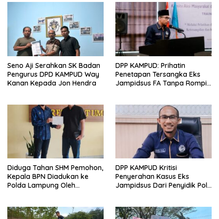
Seno Aji Serahkan SK Badan
DPP KAMPUD: Prihatin
Pengurus DPD KAMPUD Way
Penetapan Tersangka Eks
Kanan Kepada Jon Hendra
Jampidsus FA Tanpa Rompi
Tahanan dan Borgol, Ada
Perlakuan Khusus?
Diduga Tahan SHM Pemohon,
DPP KAMPUD Kritisi
Kepala BPN Diadukan ke
Penyerahan Kasus Eks
Polda Lampung Oleh
Jampidsus Dari Penyidik Polri
Kampud
Ke Penyidik Kejagung, Nilai
Tidak Sesuai Prosedur