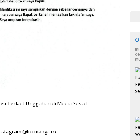
War
dan
O
In
de
mu
asi Terkait Unggahan di Media Sosial
Instagram @lukmangoro