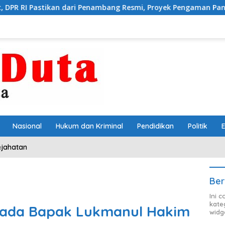
an dari Penambang Resmi, Proyek Pengaman Pantai Mandiri Sejati
Nasional
Hukum dan Kriminal
Pendidikan
Politik
ejahatan
Ber
Ini 
kate
pada Bapak Lukmanul Hakim
widg