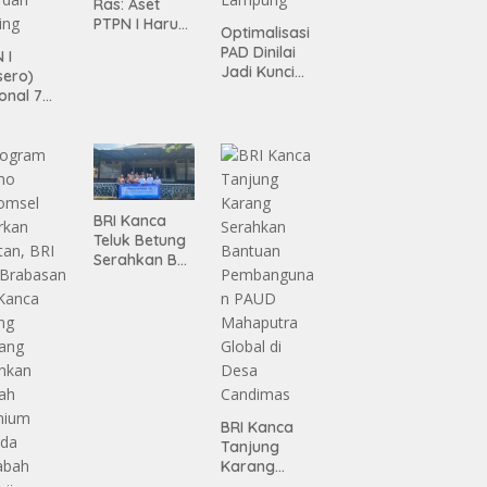
Ras: Aset
PTPN I Harus
Optimalisasi
Jadi Mesin
PAD Dinilai
 I
Pertumbuhan
Jadi Kunci
sero)
Percepatan
onal 7
Pembanguna
ma
n
siasi
Infrastruktur
gamanan
Lampung
 dari
ing
BRI Kanca
Teluk Betung
Serahkan BRI
Peduli
Renovasi
Masjid SPN
Polda
Lampung,
Wujud Nyata
Dukungan
terhadap
BRI Kanca
Sarana
Tanjung
Ibadah
Karang
Serahkan