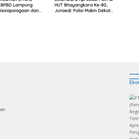
, BPBD Lampung
HUT Bhayangkara Ke-80,
Kesiapsiagaan dan
Junaedi: Polisi Makin Dekat
i Air Bersih
dengan Masyarakat
Eko
gan