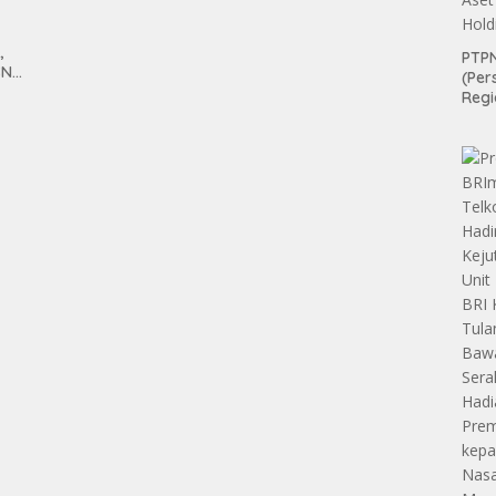
,
PTPN
SN
(Per
anan
Regi
Teri
Apre
Pen
tan
Aset
Hold