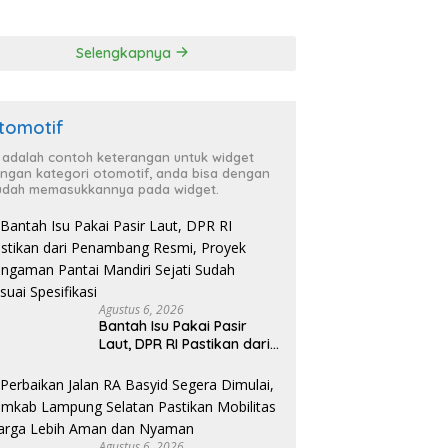
Kabupaten untuk
ga Lebih Aman
Percepat Eliminasi
 Nyaman
TBC di Tanggamus
Selengkapnya
tomotif
i adalah contoh keterangan untuk widget
ngan kategori otomotif, anda bisa dengan
dah memasukkannya pada widget.
Agustus 6, 2026
Bantah Isu Pakai Pasir
Laut, DPR RI Pastikan dari
Penambang Resmi, Proyek
Pengaman Pantai Mandiri
Sejati Sudah Sesuai
Spesifikasi
Agustus 6, 2026