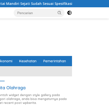
 Sudah Sesuai Spesifikasi
Perbaikan Jalan RA Basyid 
Ekonomi
Kesehatan
Pemerintahan
ita Olahraga
contoh widget dengan style gallery pada
gori olahraga, anda bisa mengaturnya pada
et recent post wpberita.