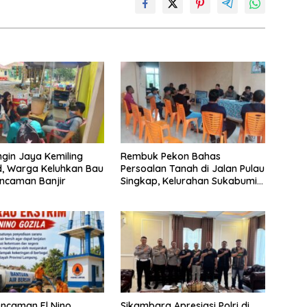
ngin Jaya Kemiling
Rembuk Pekon Bahas
d, Warga Keluhkan Bau
Persoalan Tanah di Jalan Pulau
ncaman Banjir
Singkap, Kelurahan Sukabumi
Belum Hasilkan Kesepakatan
ncaman El Nino
Sikambara Apresiasi Polri di