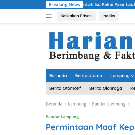
Langsung
Bantah Isu Pakai Pasir Laut, DPR RI Pastik
Breaking News
ke
konten
Kebijakan Privasi
Indeks
Beranda
Berita Utama
Lampung
Berita Otomotif
Berita Olahraga
K
Beranda
Lampung
Bandar Lampung
Bandar Lampung
Permintaan Maaf Ke