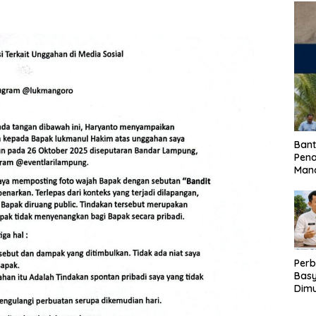
Bant
Pen
Mand
Perb
Basy
Dimu
Lam
Past