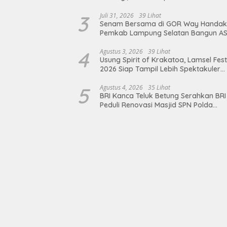
3
Juli 31, 2026
39 Lihat
Senam Bersama di GOR Way Handak
Pemkab Lampung Selatan Bangun A
Sehat, Solid, dan Siap Berikan Pelay
Terbaik
4
Agustus 3, 2026
39 Lihat
Usung Spirit of Krakatoa, Lamsel Fest
2026 Siap Tampil Lebih Spektakuler
dengan Empat Event Ikonik dan Dere
Artis Ibu Kota
5
Agustus 4, 2026
35 Lihat
BRI Kanca Teluk Betung Serahkan BRI
Peduli Renovasi Masjid SPN Polda
Lampung, Wujud Nyata Dukungan
terhadap Sarana Ibadah