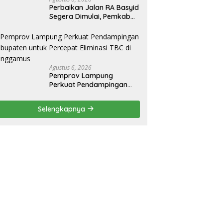
Perbaikan Jalan RA Basyid
Segera Dimulai, Pemkab
Lampung Selatan Pastikan
Mobilitas Warga Lebih
Aman dan Nyaman
Agustus 6, 2026
Pemprov Lampung
Perkuat Pendampingan
Kabupaten untuk Percepat
Eliminasi TBC di
Selengkapnya
Tanggamus