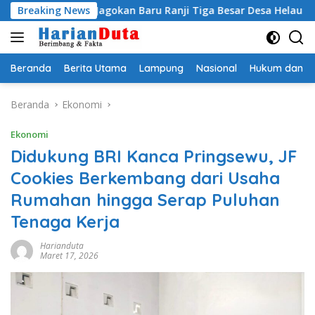
Langsung
 Egi Jagokan Baru Ranji Tiga Besar Desa Helau
Breaking News
Komitme
ke
konten
Beranda
Berita Utama
Lampung
Nasional
Hukum dan Kr
Beranda
Ekonomi
Ekonomi
Didukung BRI Kanca Pringsewu, JF
Cookies Berkembang dari Usaha
Rumahan hingga Serap Puluhan
Tenaga Kerja
Harianduta
Maret 17, 2026