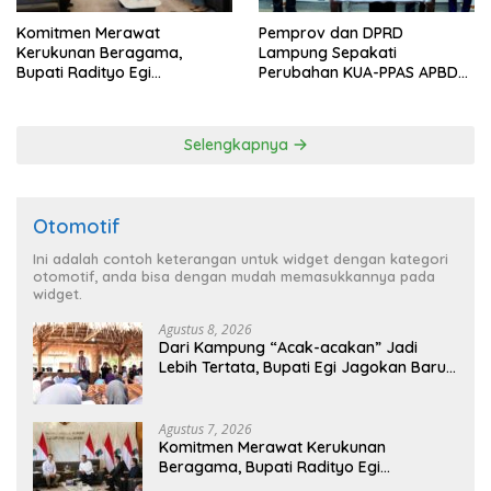
Komitmen Merawat
Pemprov dan DPRD
Kerukunan Beragama,
Lampung Sepakati
Bupati Radityo Egi
Perubahan KUA-PPAS APBD
Dijadwalkan Terima
2026
Penghargaan dari HKBP
Lampung
Selengkapnya
Otomotif
Ini adalah contoh keterangan untuk widget dengan kategori
otomotif, anda bisa dengan mudah memasukkannya pada
widget.
Agustus 8, 2026
Dari Kampung “Acak-acakan” Jadi
Lebih Tertata, Bupati Egi Jagokan Baru
Ranji Tiga Besar Desa Helau
Agustus 7, 2026
Komitmen Merawat Kerukunan
Beragama, Bupati Radityo Egi
Dijadwalkan Terima Penghargaan dari