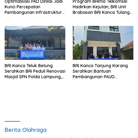
Optimalisasi PAD Dinilai Jadi
Program BRImo Telkomsel
Kunci Percepatan
Hadirkan Kejutan, BRI Unit
Pembangunan Infrastruktur
Brabasan BRI Kanca Tulang
Lampung
Bawang Serahkan Hadiah
Premium kepada Nasabah
Mesuji
BRI Kanca Teluk Betung
BRI Kanca Tanjung Karang
Serahkan BRI Peduli Renovasi
Serahkan Bantuan
Masjid SPN Polda Lampung,
Pembangunan PAUD
Wujud Nyata Dukungan
Mahaputra Global di Desa
terhadap Sarana Ibadah
Candimas
Berita Olahraga