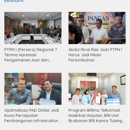
Ekonomi
PTPN I (Persero) Regional 7
Abdul Rivai Ras: Aset PTPN I
Terima Apresiasi
Harus Jadi Mesin
Pengamanan Aset dari
Pertumbuhan
Holding
Optimalisasi PAD Dinilai Jadi
Program BRImo Telkomsel
Kunci Percepatan
Hadirkan Kejutan, BRI Unit
Pembangunan Infrastruktur
Brabasan BRI Kanca Tulang
Lampung
Bawang Serahkan Hadiah