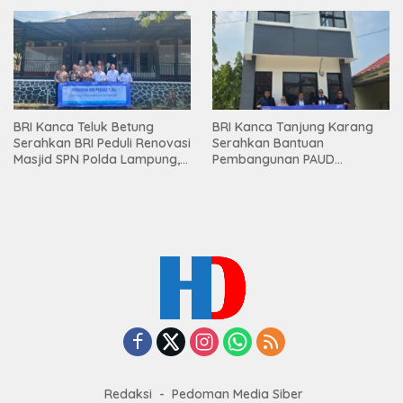
Premium kepada Nasabah
Mesuji
BRI Kanca Teluk Betung
BRI Kanca Tanjung Karang
Serahkan BRI Peduli Renovasi
Serahkan Bantuan
Masjid SPN Polda Lampung,
Pembangunan PAUD
Wujud Nyata Dukungan
Mahaputra Global di Desa
terhadap Sarana Ibadah
Candimas
Redaksi
Pedoman Media Siber