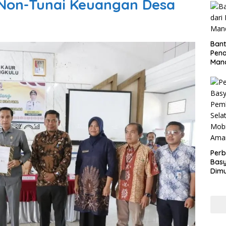
 Non-Tunai Keuangan Desa
Bant
Pen
Mand
Perb
Basy
Dimu
Lam
Past
War
dan