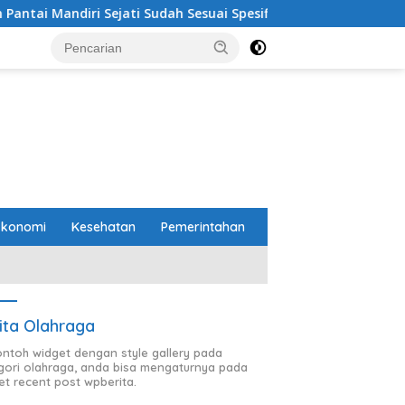
i Sudah Sesuai Spesifikasi
Perbaikan Jalan RA Basyid 
Ekonomi
Kesehatan
Pemerintahan
ita Olahraga
contoh widget dengan style gallery pada
gori olahraga, anda bisa mengaturnya pada
et recent post wpberita.