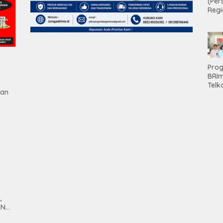
(Per
Regi
Teri
Apre
Pen
Aset
Hold
Pro
BRI
Telk
gan
Hadi
Keju
Unit
Brab
Kanc
Baw
Ser
Had
Pre
kep
tan
Nas
Mesu
,
SN
anan