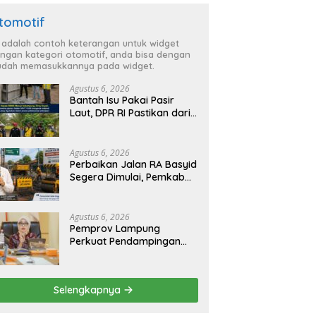
tomotif
i adalah contoh keterangan untuk widget
ngan kategori otomotif, anda bisa dengan
dah memasukkannya pada widget.
Agustus 6, 2026
Bantah Isu Pakai Pasir
Laut, DPR RI Pastikan dari
Penambang Resmi, Proyek
Pengaman Pantai Mandiri
Sejati Sudah Sesuai
Agustus 6, 2026
Spesifikasi
Perbaikan Jalan RA Basyid
Segera Dimulai, Pemkab
Lampung Selatan Pastikan
Mobilitas Warga Lebih
Aman dan Nyaman
Agustus 6, 2026
Pemprov Lampung
Perkuat Pendampingan
Kabupaten untuk Percepat
Eliminasi TBC di
Tanggamus
Selengkapnya