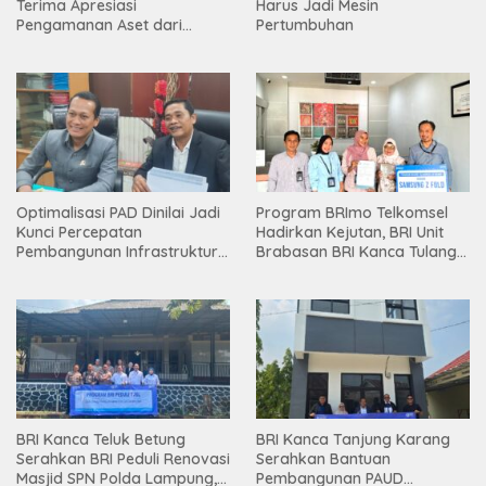
Terima Apresiasi
Harus Jadi Mesin
Pengamanan Aset dari
Pertumbuhan
Holding
Optimalisasi PAD Dinilai Jadi
Program BRImo Telkomsel
Kunci Percepatan
Hadirkan Kejutan, BRI Unit
Pembangunan Infrastruktur
Brabasan BRI Kanca Tulang
Lampung
Bawang Serahkan Hadiah
Premium kepada Nasabah
Mesuji
BRI Kanca Teluk Betung
BRI Kanca Tanjung Karang
Serahkan BRI Peduli Renovasi
Serahkan Bantuan
Masjid SPN Polda Lampung,
Pembangunan PAUD