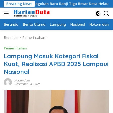
Langsung
 Egi Jagokan Baru Ranji Tiga Besar Desa Helau
Breaking News
Komitme
ke
konten
Beranda
Berita Utama
Lampung
Nasional
Hukum dan Kr
Beranda
Pemerintahan
Pemerintahan
Lampung Masuk Kategori Fiskal
Kuat, Realisasi APBD 2025 Lampaui
Nasional
Harianduta
Desember 24, 2025