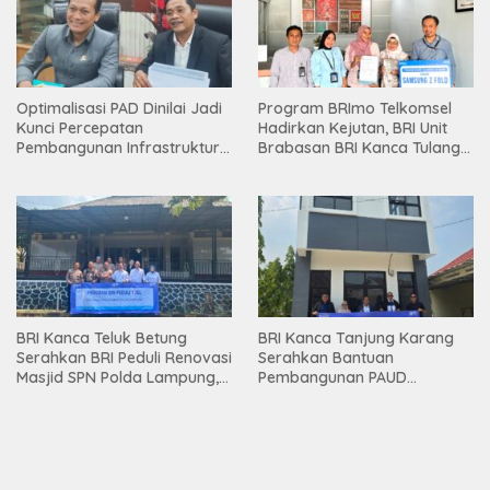
Optimalisasi PAD Dinilai Jadi
Program BRImo Telkomsel
Kunci Percepatan
Hadirkan Kejutan, BRI Unit
Pembangunan Infrastruktur
Brabasan BRI Kanca Tulang
Lampung
Bawang Serahkan Hadiah
Premium kepada Nasabah
Mesuji
BRI Kanca Teluk Betung
BRI Kanca Tanjung Karang
Serahkan BRI Peduli Renovasi
Serahkan Bantuan
Masjid SPN Polda Lampung,
Pembangunan PAUD
Wujud Nyata Dukungan
Mahaputra Global di Desa
terhadap Sarana Ibadah
Candimas