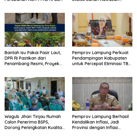
2026
Ryacudu
Bantah Isu Pakai Pasir Laut,
Pemprov Lampung Perkuat
DPR RI Pastikan dari
Pendampingan Kabupaten
Penambang Resmi, Proyek
untuk Percepat Eliminasi TBC
Pengaman Pantai Mandiri
di Tanggamus
Sejati Sudah Sesuai
Spesifikasi
Wagub Jihan Tinjau Rumah
Pemprov Lampung Berhasil
Calon Penerima BSPS,
Kendalikan Inflasi, Jadi
Dorong Peningkatan Kualitas
Provinsi dengan Inflasi
Hunian Warga dan Serap
Terendah di Sumatera