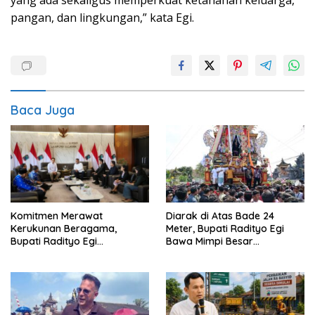
pangan, dan lingkungan,” kata Egi.
Baca Juga
Diarak di Atas Bade 24
Komitmen Merawat
Meter, Bupati Radityo Egi
Kerukunan Beragama,
Bawa Mimpi Besar
Bupati Radityo Egi
Balinuraga Jadi ‘Penglipuran’
Dijadwalkan Terima
Kedua pada 2027
Penghargaan dari HKBP
Lampung