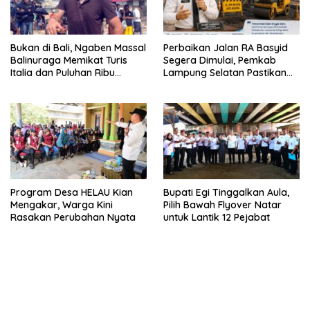
Bukan di Bali, Ngaben Massal
Perbaikan Jalan RA Basyid
Balinuraga Memikat Turis
Segera Dimulai, Pemkab
Italia dan Puluhan Ribu
Lampung Selatan Pastikan
Pengunjung
Mobilitas Warga Lebih Aman
dan Nyaman
Program Desa HELAU Kian
Bupati Egi Tinggalkan Aula,
Mengakar, Warga Kini
Pilih Bawah Flyover Natar
Rasakan Perubahan Nyata
untuk Lantik 12 Pejabat