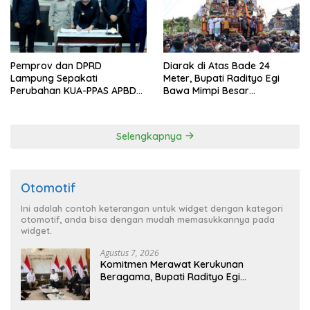
Pemprov dan DPRD
Diarak di Atas Bade 24
Lampung Sepakati
Meter, Bupati Radityo Egi
Perubahan KUA-PPAS APBD
Bawa Mimpi Besar
2026
Balinuraga Jadi ‘Penglipuran’
Kedua pada 2027
Selengkapnya
Otomotif
Ini adalah contoh keterangan untuk widget dengan kategori
otomotif, anda bisa dengan mudah memasukkannya pada
widget.
Agustus 7, 2026
Komitmen Merawat Kerukunan
Beragama, Bupati Radityo Egi
Dijadwalkan Terima Penghargaan dari
HKBP Lampung