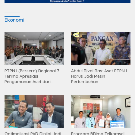
Ekonomi
PTPN I (Persero) Regional 7
Abdul Rivai Ras: Aset PTPN I
Terima Apresiasi
Harus Jadi Mesin
Pengamanan Aset dari
Pertumbuhan
Holding
Optimalisasi PAD Dinilai Jadi
Program BRImo Telkomsel