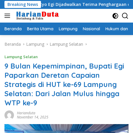
Langsung
Radityo Egi Dijadwalkan Terima Penghargaan dari HKBP Lamp
Breaking News
ke
konten
Beranda
Berita Utama
Lampung
Nasional
Hukum dan Kr
Beranda
Lampung
Lampung Selatan
Lampung Selatan
9 Bulan Kepemimpinan, Bupati Egi
Paparkan Deretan Capaian
Strategis di HUT ke-69 Lampung
Selatan: Dari Jalan Mulus hingga
WTP ke-9
Harianduta
November 14, 2025