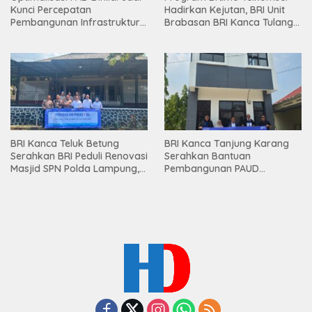
Kunci Percepatan
Hadirkan Kejutan, BRI Unit
Pembangunan Infrastruktur
Brabasan BRI Kanca Tulang
Lampung
Bawang Serahkan Hadiah
Premium kepada Nasabah
Mesuji
BRI Kanca Teluk Betung
BRI Kanca Tanjung Karang
Serahkan BRI Peduli Renovasi
Serahkan Bantuan
Masjid SPN Polda Lampung,
Pembangunan PAUD
Wujud Nyata Dukungan
Mahaputra Global di Desa
terhadap Sarana Ibadah
Candimas