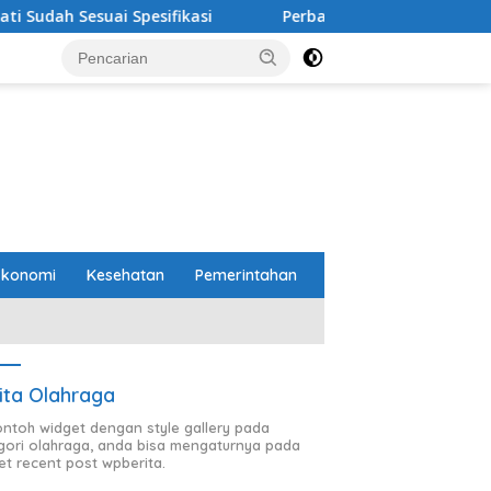
Perbaikan Jalan RA Basyid Segera Dimulai, Pemkab L
Ekonomi
Kesehatan
Pemerintahan
ita Olahraga
contoh widget dengan style gallery pada
gori olahraga, anda bisa mengaturnya pada
et recent post wpberita.