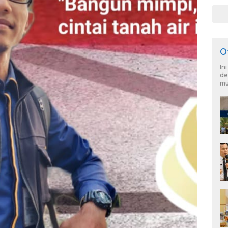
War
dan
O
In
de
mu