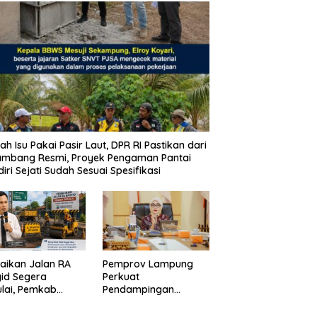
ah Isu Pakai Pasir Laut, DPR RI Pastikan dari
ambang Resmi, Proyek Pengaman Pantai
iri Sejati Sudah Sesuai Spesifikasi
aikan Jalan RA
Pemprov Lampung
id Segera
Perkuat
lai, Pemkab
Pendampingan
pung Selatan
Kabupaten untuk
ikan Mobilitas
Percepat Eliminasi