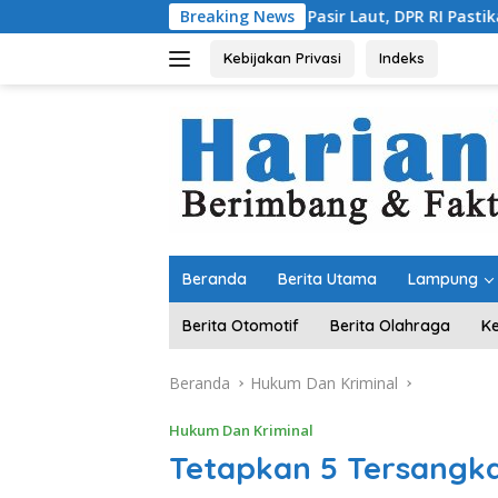
Langsung
h Isu Pakai Pasir Laut, DPR RI Pastikan dari Penambang Resmi, 
Breaking News
ke
konten
Kebijakan Privasi
Indeks
Beranda
Berita Utama
Lampung
Berita Otomotif
Berita Olahraga
K
Beranda
Hukum Dan Kriminal
Hukum Dan Kriminal
Tetapkan 5 Tersangka