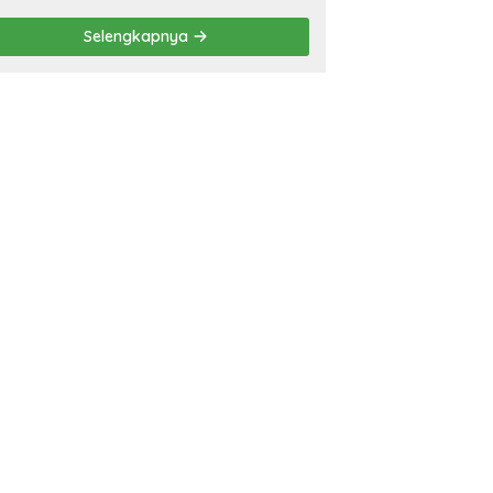
Eliminasi TBC di
Tanggamus
Selengkapnya