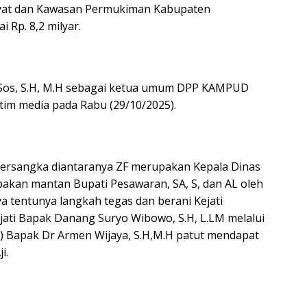
yat dan Kawasan Permukiman Kabupaten
 Rp. 8,2 milyar.
S.Sos, S.H, M.H sebagai ketua umum DPP KAMPUD
tim media pada Rabu (29/10/2025).
 tersangka diantaranya ZF merupakan Kepala Dinas
kan mantan Bupati Pesawaran, SA, S, dan AL oleh
a tentunya langkah tegas dan berani Kejati
ti Bapak Danang Suryo Wibowo, S.H, L.LM melalui
s) Bapak Dr Armen Wijaya, S.H,M.H patut mendapat
i.