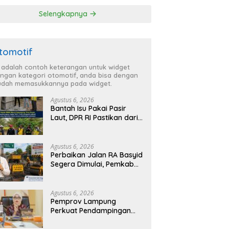
ga Lebih Aman
TBC di Tanggamus
Selengkapnya
 Nyaman
tomotif
i adalah contoh keterangan untuk widget
ngan kategori otomotif, anda bisa dengan
dah memasukkannya pada widget.
Agustus 6, 2026
Bantah Isu Pakai Pasir
Laut, DPR RI Pastikan dari
Penambang Resmi, Proyek
Pengaman Pantai Mandiri
Sejati Sudah Sesuai
Agustus 6, 2026
Spesifikasi
Perbaikan Jalan RA Basyid
Segera Dimulai, Pemkab
Lampung Selatan Pastikan
Mobilitas Warga Lebih
Aman dan Nyaman
Agustus 6, 2026
Pemprov Lampung
Perkuat Pendampingan
Kabupaten untuk Percepat