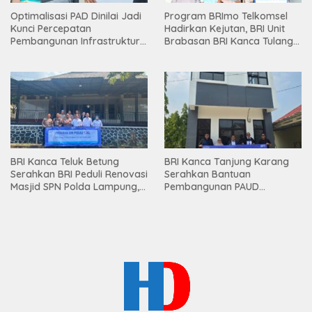
Optimalisasi PAD Dinilai Jadi
Program BRImo Telkomsel
Kunci Percepatan
Hadirkan Kejutan, BRI Unit
Pembangunan Infrastruktur
Brabasan BRI Kanca Tulang
Lampung
Bawang Serahkan Hadiah
Premium kepada Nasabah
Mesuji
BRI Kanca Teluk Betung
BRI Kanca Tanjung Karang
Serahkan BRI Peduli Renovasi
Serahkan Bantuan
Masjid SPN Polda Lampung,
Pembangunan PAUD
Wujud Nyata Dukungan
Mahaputra Global di Desa
terhadap Sarana Ibadah
Candimas