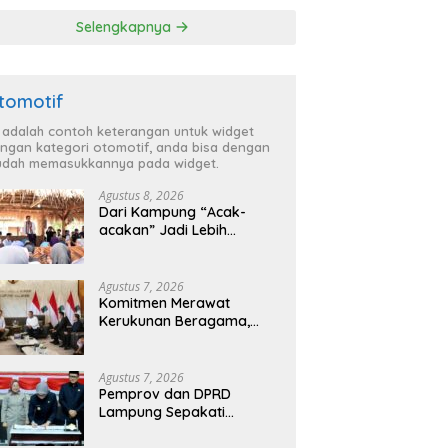
P Lampung
Selengkapnya
tomotif
i adalah contoh keterangan untuk widget
ngan kategori otomotif, anda bisa dengan
dah memasukkannya pada widget.
Agustus 8, 2026
Dari Kampung “Acak-
acakan” Jadi Lebih
Tertata, Bupati Egi
Jagokan Baru Ranji Tiga
Besar Desa Helau
Agustus 7, 2026
Komitmen Merawat
Kerukunan Beragama,
Bupati Radityo Egi
Dijadwalkan Terima
Penghargaan dari HKBP
Agustus 7, 2026
Lampung
Pemprov dan DPRD
Lampung Sepakati
Perubahan KUA-PPAS