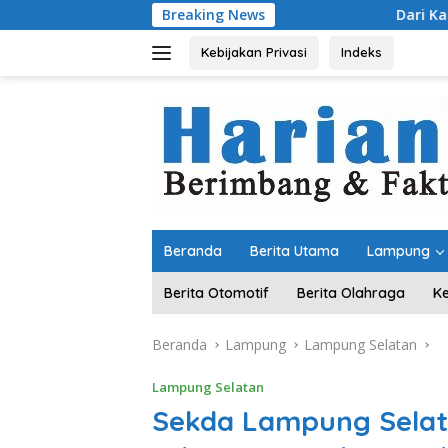
Langsung
Breaking News
Dari Kampung “Acak-acakan
ke
konten
Kebijakan Privasi
Indeks
Beranda
Berita Utama
Lampung
Berita Otomotif
Berita Olahraga
K
Beranda
Lampung
Lampung Selatan
Lampung Selatan
Sekda Lampung Selat