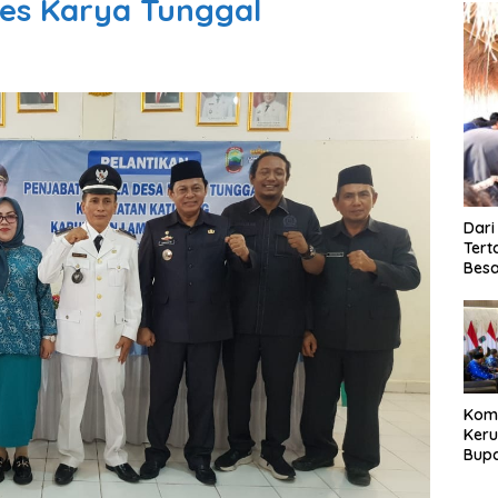
es Karya Tunggal
Dari
Tert
Besa
Kom
Ker
Bupa
Dija
Peng