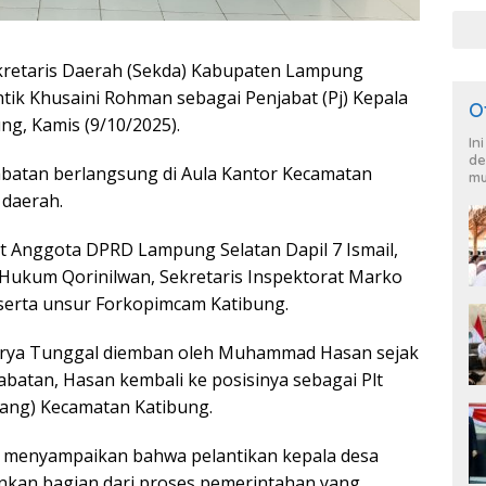
HKB
kretaris Daerah (Sekda) Kabupaten Lampung
ntik Khusaini Rohman sebagai Penjabat (Pj) Kepala
O
g, Kamis (9/10/2025).
In
de
batan berlangsung di Aula Kantor Kecamatan
mu
 daerah.
t Anggota DPRD Lampung Selatan Dapil 7 Ismail,
Hukum Qorinilwan, Sekretaris Inspektorat Marko
 serta unsur Forkopimcam Katibung.
Karya Tunggal diemban oleh Muhammad Hasan sejak
abatan, Hasan kembali ke posisinya sebagai Plt
ang) Kecamatan Katibung.
 menyampaikan bahwa pelantikan kepala desa
inkan bagian dari proses pemerintahan yang