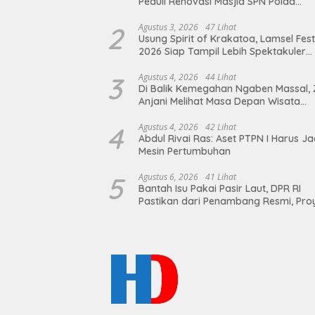
Peduli Renovasi Masjid SPN Polda
Lampung, Wujud Nyata Dukungan
terhadap Sarana Ibadah
2
Agustus 3, 2026
47 Lihat
Usung Spirit of Krakatoa, Lamsel Fest
2026 Siap Tampil Lebih Spektakuler
dengan Empat Event Ikonik dan Dere
Artis Ibu Kota
3
Agustus 4, 2026
44 Lihat
Di Balik Kemegahan Ngaben Massal, 
Anjani Melihat Masa Depan Wisata
Budaya Balinuraga
4
Agustus 4, 2026
42 Lihat
Abdul Rivai Ras: Aset PTPN I Harus Ja
Mesin Pertumbuhan
5
Agustus 6, 2026
41 Lihat
Bantah Isu Pakai Pasir Laut, DPR RI
Pastikan dari Penambang Resmi, Pro
Pengaman Pantai Mandiri Sejati Suda
Sesuai Spesifikasi