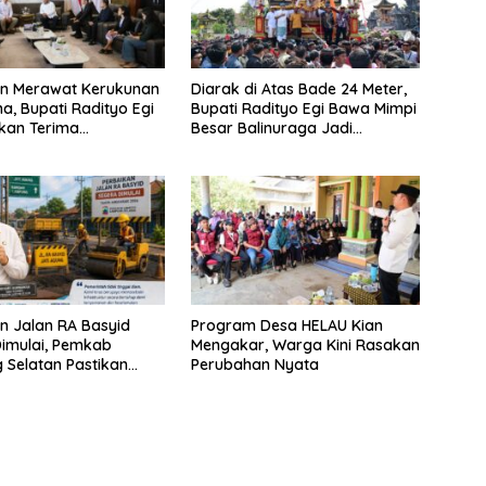
n Merawat Kerukunan
Diarak di Atas Bade 24 Meter,
, Bupati Radityo Egi
Bupati Radityo Egi Bawa Mimpi
kan Terima
Besar Balinuraga Jadi
gaan dari HKBP
‘Penglipuran’ Kedua pada 2027
g
n Jalan RA Basyid
Program Desa HELAU Kian
imulai, Pemkab
Mengakar, Warga Kini Rasakan
Selatan Pastikan
Perubahan Nyata
s Warga Lebih Aman
aman