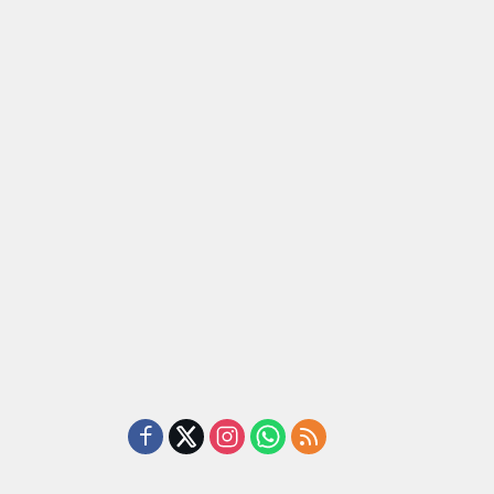
tan, BRI
Renovasi
Bantuan
Masjid SPN
Pembanguna
asan BRI
Polda
n PAUD
a Tulang
Lampung,
Mahaputra
ang
Wujud Nyata
Global di
ahkan
Dukungan
Desa
iah
terhadap
Candimas
mium
Sarana
ada
Ibadah
abah
ji