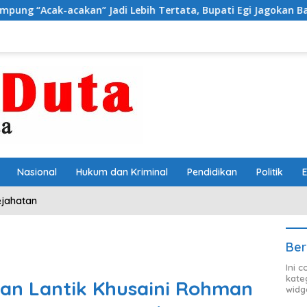
” Jadi Lebih Tertata, Bupati Egi Jagokan Baru Ranji Tiga Besa
Nasional
Hukum dan Kriminal
Pendidikan
Politik
ejahatan
Ber
Ini 
kate
an Lantik Khusaini Rohman
widg