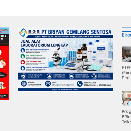
Eko
PTPN
(Per
Regi
Teri
Apre
Pen
Aset
Hold
Pro
BRI
Telk
Hadi