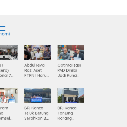
nomi
 I
Abdul Rivai
Optimalisasi
sero)
Ras: Aset
PAD Dinilai
onal 7
PTPN I Harus
Jadi Kunci
ma
Jadi Mesin
Percepatan
siasi
Pertumbuhan
Pembanguna
gamanan
n
 dari
Infrastruktur
ing
Lampung
gram
BRI Kanca
BRI Kanca
mo
Teluk Betung
Tanjung
omsel
Serahkan BRI
Karang
rkan
Peduli
Serahkan