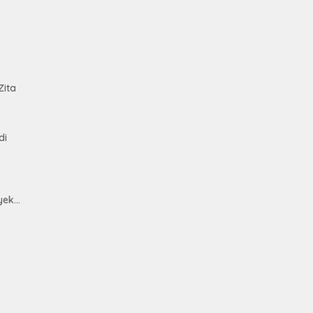
Keju
Unit
Brab
Kanc
Baw
tan
Ser
Had
Zita
Pre
kep
Nas
Mesu
di
yek
h