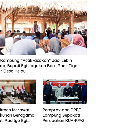
 Kampung “Acak-acakan” Jadi Lebih
ata, Bupati Egi Jagokan Baru Ranji Tiga
r Desa Helau
itmen Merawat
Pemprov dan DPRD
ukunan Beragama,
Lampung Sepakati
ti Radityo Egi
Perubahan KUA-PPAS
dwalkan Terima
APBD 2026
hargaan dari