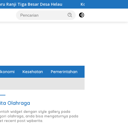
r Desa Helau
Komitmen Merawat Kerukunan Beragama, 
Ekonomi
Kesehatan
Pemerintahan
ita Olahraga
contoh widget dengan style gallery pada
gori olahraga, anda bisa mengaturnya pada
et recent post wpberita.