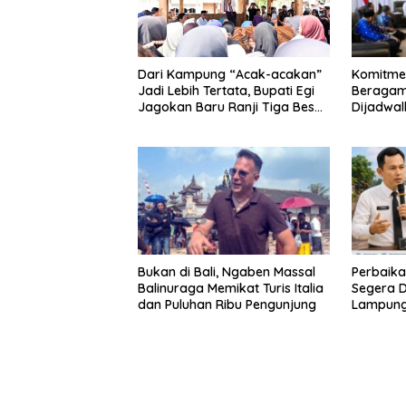
Komitme
Dari Kampung “Acak-acakan”
Beragama
Jadi Lebih Tertata, Bupati Egi
Dijadwal
Jagokan Baru Ranji Tiga Besar
Penghar
Desa Helau
Lampun
Bukan di Bali, Ngaben Massal
Perbaika
Balinuraga Memikat Turis Italia
Segera D
dan Puluhan Ribu Pengunjung
Lampung 
Mobilita
dan Ny