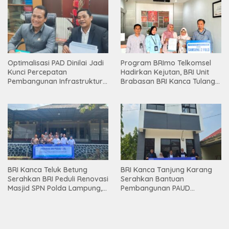
Optimalisasi PAD Dinilai Jadi
Program BRImo Telkomsel
Kunci Percepatan
Hadirkan Kejutan, BRI Unit
Pembangunan Infrastruktur
Brabasan BRI Kanca Tulang
Lampung
Bawang Serahkan Hadiah
Premium kepada Nasabah
Mesuji
BRI Kanca Teluk Betung
BRI Kanca Tanjung Karang
Serahkan BRI Peduli Renovasi
Serahkan Bantuan
Masjid SPN Polda Lampung,
Pembangunan PAUD
Wujud Nyata Dukungan
Mahaputra Global di Desa
terhadap Sarana Ibadah
Candimas