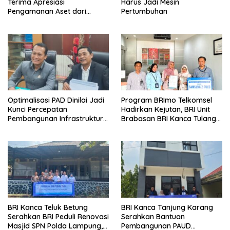
Terima Apresiasi
Harus Jadi Mesin
Pengamanan Aset dari
Pertumbuhan
Holding
Optimalisasi PAD Dinilai Jadi
Program BRImo Telkomsel
Kunci Percepatan
Hadirkan Kejutan, BRI Unit
Pembangunan Infrastruktur
Brabasan BRI Kanca Tulang
Lampung
Bawang Serahkan Hadiah
Premium kepada Nasabah
Mesuji
BRI Kanca Teluk Betung
BRI Kanca Tanjung Karang
Serahkan BRI Peduli Renovasi
Serahkan Bantuan
Masjid SPN Polda Lampung,
Pembangunan PAUD