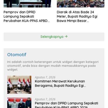
Pemprov dan DPRD
Diarak di Atas Bade 24
Lampung Sepakati
Meter, Bupati Radityo Egi
Perubahan KUA-PPAS APBD
Bawa Mimpi Besar
2026
Balinuraga Jadi ‘Penglipuran’
Kedua pada 2027
Selengkapnya
Otomotif
Ini adalah contoh keterangan untuk widget dengan kategori
otomotif, anda bisa dengan mudah memasukkannya pada
widget.
Agustus 7, 2026
Komitmen Merawat Kerukunan
Beragama, Bupati Radityo Egi
Dijadwalkan Terima Penghargaan dari
HKBP Lampung
Agustus 7, 2026
Pemprov dan DPRD Lampung Sepakati
Perubahan KUA-PPAS APBD 2026