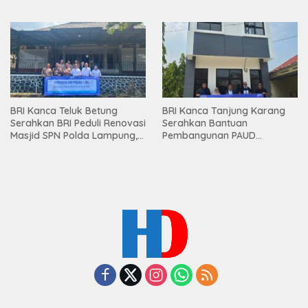
Lampung
Bawang Serahkan Hadiah
Premium kepada Nasabah
Mesuji
BRI Kanca Teluk Betung
BRI Kanca Tanjung Karang
Serahkan BRI Peduli Renovasi
Serahkan Bantuan
Masjid SPN Polda Lampung,
Pembangunan PAUD
Wujud Nyata Dukungan
Mahaputra Global di Desa
terhadap Sarana Ibadah
Candimas