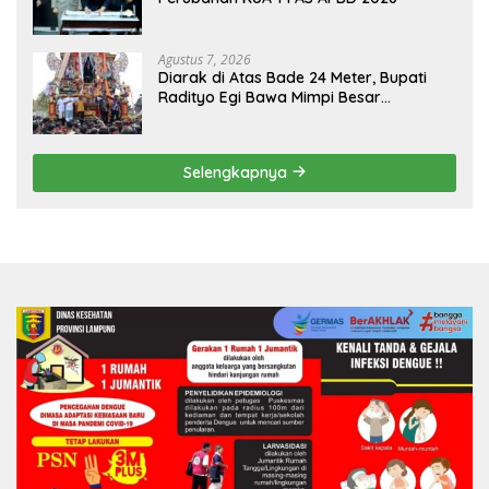
Agustus 7, 2026
Diarak di Atas Bade 24 Meter, Bupati
Radityo Egi Bawa Mimpi Besar
Balinuraga Jadi ‘Penglipuran’ Kedua
pada 2027
Selengkapnya