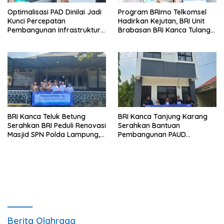
Optimalisasi PAD Dinilai Jadi
Program BRImo Telkomsel
Kunci Percepatan
Hadirkan Kejutan, BRI Unit
Pembangunan Infrastruktur
Brabasan BRI Kanca Tulang
Lampung
Bawang Serahkan Hadiah
Premium kepada Nasabah
Mesuji
BRI Kanca Teluk Betung
BRI Kanca Tanjung Karang
Serahkan BRI Peduli Renovasi
Serahkan Bantuan
Masjid SPN Polda Lampung,
Pembangunan PAUD
Wujud Nyata Dukungan
Mahaputra Global di Desa
terhadap Sarana Ibadah
Candimas
Berita Olahraga