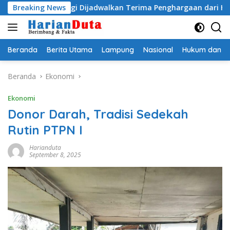
Langsung
dityo Egi Dijadwalkan Terima Penghargaan dari HKBP Lampun
Breaking News
ke
konten
Beranda
Berita Utama
Lampung
Nasional
Hukum dan Kr
Beranda
Ekonomi
Ekonomi
Donor Darah, Tradisi Sedekah
Rutin PTPN I
Harianduta
September 8, 2025