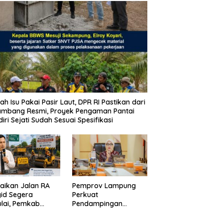
ah Isu Pakai Pasir Laut, DPR RI Pastikan dari
ambang Resmi, Proyek Pengaman Pantai
iri Sejati Sudah Sesuai Spesifikasi
aikan Jalan RA
Pemprov Lampung
id Segera
Perkuat
lai, Pemkab
Pendampingan
pung Selatan
Kabupaten untuk
ikan Mobilitas
Percepat Eliminasi