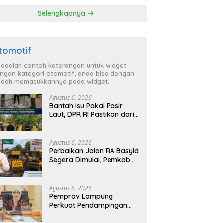
ga Lebih Aman
TBC di Tanggamus
Selengkapnya
 Nyaman
tomotif
i adalah contoh keterangan untuk widget
ngan kategori otomotif, anda bisa dengan
dah memasukkannya pada widget.
Agustus 6, 2026
Bantah Isu Pakai Pasir
Laut, DPR RI Pastikan dari
Penambang Resmi, Proyek
Pengaman Pantai Mandiri
Sejati Sudah Sesuai
Agustus 6, 2026
Spesifikasi
Perbaikan Jalan RA Basyid
Segera Dimulai, Pemkab
Lampung Selatan Pastikan
Mobilitas Warga Lebih
Aman dan Nyaman
Agustus 6, 2026
Pemprov Lampung
Perkuat Pendampingan
Kabupaten untuk Percepat