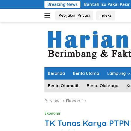
Langsung
Bantah Isu Pakai Pasir Laut, DPR RI Pastikan 
Breaking News
ke
konten
Kebijakan Privasi
Indeks
Beranda
Berita Utama
Lampung
Berita Otomotif
Berita Olahraga
K
Beranda
Ekonomi
Ekonomi
TK Tunas Karya PTPN I