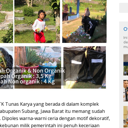
War
dan
O
In
de
mu
K Tunas Karya yang berada di dalam komplek
Kabupaten Subang, Jawa Barat itu memang sudah
 Dipoles warna-warni ceria dengan motif dekoratif,
ebunan milik pemerintah ini penuh keceriaan