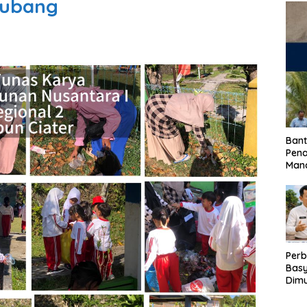
 Subang
Bant
Pen
Mand
Perb
Basy
Dimu
Lam
Past