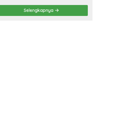
Eliminasi TBC di
Tanggamus
Selengkapnya