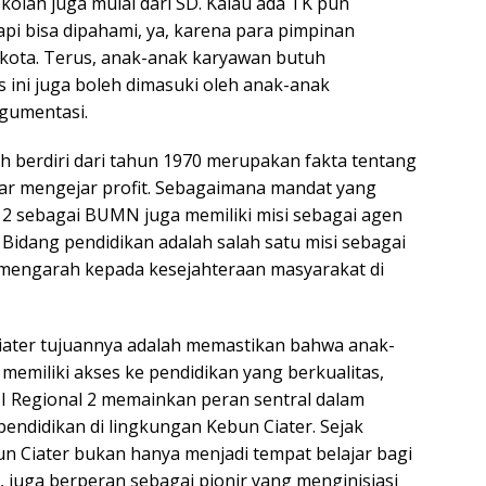
ekolah juga mulai dari SD. Kalau ada TK pun
pi bisa dipahami, ya, karena para pimpinan
 kota. Terus, anak-anak karyawan butuh
s ini juga boleh dimasuki oleh anak-anak
rgumentasi.
 berdiri dari tahun 1970 merupakan fakta tentang
adar mengejar profit. Sebagaimana mandat yang
 2 sebagai BUMN juga memiliki misi sebagai agen
idang pendidikan adalah salah satu misi sebagai
engarah kepada kesejahteraan masyarakat di
iater tujuannya adalah memastikan bahwa anak-
memiliki akses ke pendidikan yang berkualitas,
 I Regional 2 memainkan peran sentral dalam
ndidikan di lingkungan Kebun Ciater. Sejak
n Ciater bukan hanya menjadi tempat belajar bagi
 juga berperan sebagai pionir yang menginisiasi