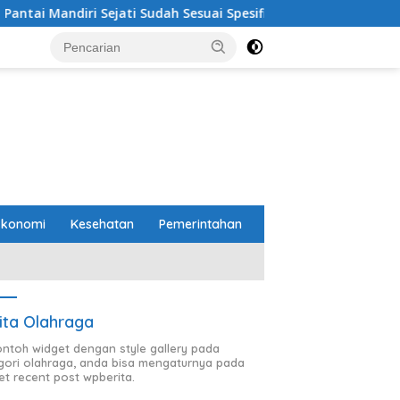
udah Sesuai Spesifikasi
Perbaikan Jalan RA Basyid Seg
Ekonomi
Kesehatan
Pemerintahan
ita Olahraga
contoh widget dengan style gallery pada
gori olahraga, anda bisa mengaturnya pada
et recent post wpberita.