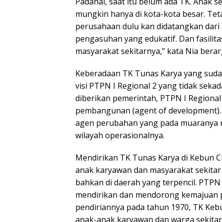
Padahal, saat itu belum ada TK. Anak s
mungkin hanya di kota-kota besar. Teta
perusahaan dulu kan didatangkan dari
pengasuhan yang edukatif. Dan fasilita
masyarakat sekitarnya,” kata Nia bera
Keberadaan TK Tunas Karya yang sudah
visi PTPN I Regional 2 yang tidak sek
diberikan pemerintah, PTPN I Regional
pembangunan (agent of development). B
agen perubahan yang pada muaranya m
wilayah operasionalnya.
Mendirikan TK Tunas Karya di Kebun C
anak karyawan dan masyarakat sekitar 
bahkan di daerah yang terpencil. PTPN
mendirikan dan mendorong kemajuan pe
pendiriannya pada tahun 1970, TK Kebu
anak-anak karyawan dan warga sekitar,