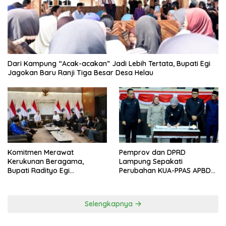
Dari Kampung “Acak-acakan” Jadi Lebih Tertata, Bupati Egi
Jagokan Baru Ranji Tiga Besar Desa Helau
Komitmen Merawat
Pemprov dan DPRD
Kerukunan Beragama,
Lampung Sepakati
Bupati Radityo Egi
Perubahan KUA-PPAS APBD
Dijadwalkan Terima
2026
Penghargaan dari HKBP
Lampung
Selengkapnya