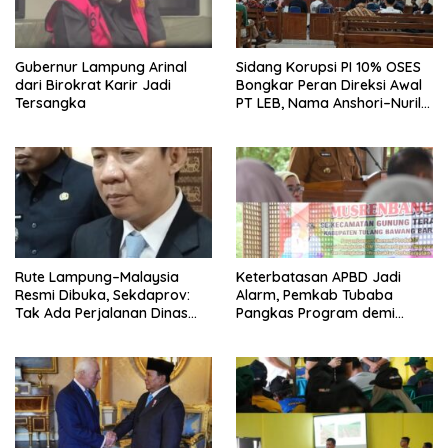
Gubernur Lampung Arinal
Sidang Korupsi PI 10% OSES
dari Birokrat Karir Jadi
Bongkar Peran Direksi Awal
Tersangka
PT LEB, Nama Anshori–Nuril
Diseret
Rute Lampung–Malaysia
Keterbatasan APBD Jadi
Resmi Dibuka, Sekdaprov:
Alarm, Pemkab Tubaba
Tak Ada Perjalanan Dinas
Pangkas Program demi
pada Penerbangan
Ekonomi Rakyat
Internasional Perdana