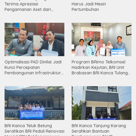
Terima Apresiasi
Harus Jadi Mesin
Pengamanan Aset dari
Pertumbuhan
Holding
Optimalisasi PAD Dinilai Jadi
Program BRImo Telkomsel
Kunci Percepatan
Hadirkan Kejutan, BRI Unit
Pembangunan Infrastruktur
Brabasan BRI Kanca Tulang
Lampung
Bawang Serahkan Hadiah
Premium kepada Nasabah
Mesuji
BRI Kanca Teluk Betung
BRI Kanca Tanjung Karang
Serahkan BRI Peduli Renovasi
Serahkan Bantuan