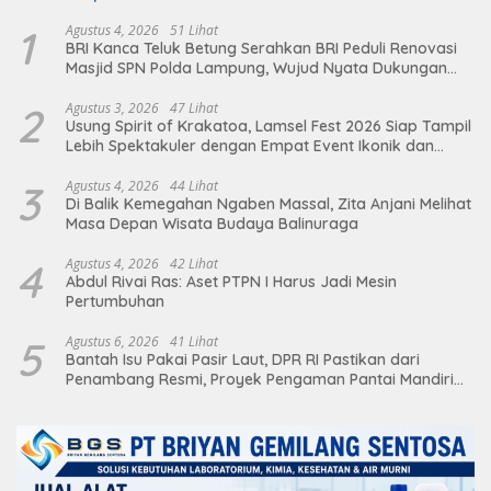
1
Agustus 4, 2026
51 Lihat
BRI Kanca Teluk Betung Serahkan BRI Peduli Renovasi
Masjid SPN Polda Lampung, Wujud Nyata Dukungan
terhadap Sarana Ibadah
2
Agustus 3, 2026
47 Lihat
Usung Spirit of Krakatoa, Lamsel Fest 2026 Siap Tampil
Lebih Spektakuler dengan Empat Event Ikonik dan
Deretan Artis Ibu Kota
3
Agustus 4, 2026
44 Lihat
Di Balik Kemegahan Ngaben Massal, Zita Anjani Melihat
Masa Depan Wisata Budaya Balinuraga
4
Agustus 4, 2026
42 Lihat
Abdul Rivai Ras: Aset PTPN I Harus Jadi Mesin
Pertumbuhan
5
Agustus 6, 2026
41 Lihat
Bantah Isu Pakai Pasir Laut, DPR RI Pastikan dari
Penambang Resmi, Proyek Pengaman Pantai Mandiri
Sejati Sudah Sesuai Spesifikasi