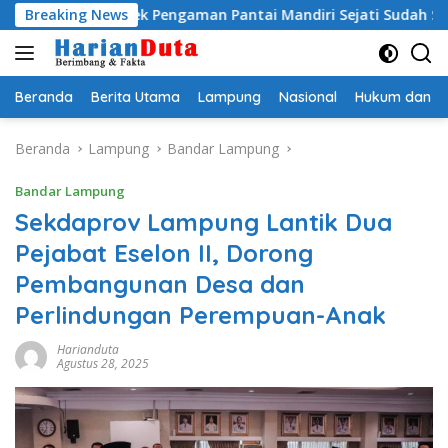
Langsung
royek Pengaman Pantai Mandiri Sejati Sudah Sesuai Spesifikasi
Breaking News
ke
konten
Beranda
Berita Utama
Lampung
Nasional
Hukum dan Kr
Beranda
Lampung
Bandar Lampung
Bandar Lampung
Sekdaprov Lampung Lantik Dua
Pejabat Eselon II, Dorong
Pembangunan Desa dan
Perlindungan Perempuan-Anak
Harianduta
Agustus 28, 2025