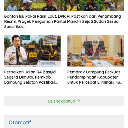
Bantah Isu Pakai Pasir Laut, DPR RI Pastikan dari Penambang
Resmi, Proyek Pengaman Pantai Mandiri Sejati Sudah Sesuai
Spesifikasi
Perbaikan Jalan RA Basyid
Pemprov Lampung Perkuat
Segera Dimulai, Pemkab
Pendampingan Kabupaten
Lampung Selatan Pastikan
untuk Percepat Eliminasi TBC
Mobilitas Warga Lebih Aman
di Tanggamus
dan Nyaman
Selengkapnya
Otomotif