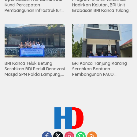
Kunci Percepatan
Hadirkan Kejutan, BRI Unit
Pembangunan Infrastruktur
Brabasan BRI Kanca Tulang
Lampung
Bawang Serahkan Hadiah
Premium kepada Nasabah
Mesuji
BRI Kanca Teluk Betung
BRI Kanca Tanjung Karang
Serahkan BRI Peduli Renovasi
Serahkan Bantuan
Masjid SPN Polda Lampung,
Pembangunan PAUD
Wujud Nyata Dukungan
Mahaputra Global di Desa
terhadap Sarana Ibadah
Candimas