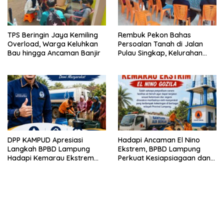
TPS Beringin Jaya Kemiling
Rembuk Pekon Bahas
Overload, Warga Keluhkan
Persoalan Tanah di Jalan
Bau hingga Ancaman Banjir
Pulau Singkap, Kelurahan
Sukabumi Belum Hasilkan
Kesepakatan
DPP KAMPUD Apresiasi
Hadapi Ancaman El Nino
Langkah BPBD Lampung
Ekstrem, BPBD Lampung
Hadapi Kemarau Ekstrem
Perkuat Kesiapsiagaan dan
Lewat Program Bantuan Air
Distribusi Air Bersih
Bersih