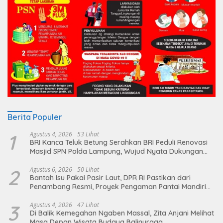
Berita Populer
1
Agustus 4, 2026
53 Lihat
BRI Kanca Teluk Betung Serahkan BRI Peduli Renovasi
Masjid SPN Polda Lampung, Wujud Nyata Dukungan
terhadap Sarana Ibadah
2
Agustus 6, 2026
50 Lihat
Bantah Isu Pakai Pasir Laut, DPR RI Pastikan dari
Penambang Resmi, Proyek Pengaman Pantai Mandiri
Sejati Sudah Sesuai Spesifikasi
3
Agustus 4, 2026
47 Lihat
Di Balik Kemegahan Ngaben Massal, Zita Anjani Melihat
Masa Depan Wisata Budaya Balinuraga