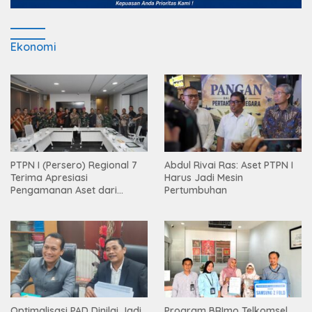
Ekonomi
PTPN I (Persero) Regional 7
Abdul Rivai Ras: Aset PTPN I
Terima Apresiasi
Harus Jadi Mesin
Pengamanan Aset dari
Pertumbuhan
Holding
Optimalisasi PAD Dinilai Jadi
Program BRImo Telkomsel